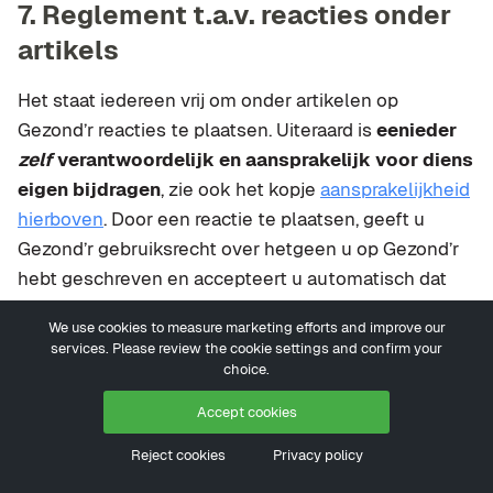
7. Reglement t.a.v. reacties onder
artikels
Het staat iedereen vrij om onder artikelen op
Gezond’r reacties te plaatsen. Uiteraard is
eenieder
zelf
verantwoordelijk en aansprakelijk voor diens
eigen bijdragen
, zie ook het kopje
aansprakelijkheid
hierboven
. Door een reactie te plaatsen, geeft u
Gezond’r gebruiksrecht over hetgeen u op Gezond’r
hebt geschreven en accepteert u automatisch dat
uw bericht definitief zichtbaar wordt voor derden en
We use cookies to measure marketing efforts and improve our
voor onbepaalde tijd beschikbaar en inzichtelijk blijft
services. Please review the cookie settings and confirm your
op Gezond’r.
choice.
Beweringen en meningen, geuit in reacties, zijn die
Accept cookies
van de auteur en niet (noodzakelijkerwijs) die van
Reject cookies
Privacy policy
Gezond’r. Gezond’r kan
op generlei wijze