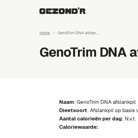
Home
»
GenoTrim DNA afslan...
GenoTrim DNA af
Naam
: GenoTrim DNA afslankpil
Dieetsoort
: Afslankpil op basis
Aantal calorieën per dag
: N.v.t.
Caloriewaarde: