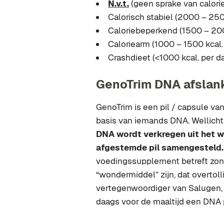
N.v.t.
(geen sprake van calori
Calorisch stabiel (2000 – 250
Caloriebeperkend (1500 – 200
Caloriearm (1000 – 1500 kcal.
Crashdieet
(<1000 kcal. per d
GenoTrim DNA afslankp
GenoTrim is een pil / capsule v
basis van iemands DNA. Wellicht
DNA wordt verkregen uit het wa
afgestemde pil samengesteld.
voedingssupplement betreft zon
“wondermiddel” zijn, dat overtol
vertegenwoordiger van Salugen, 
daags voor de maaltijd een DNA p