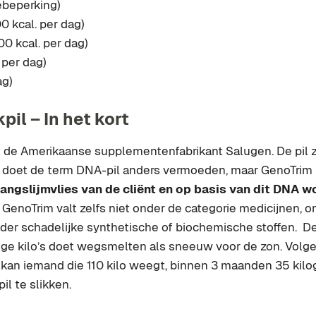
ebeperking)
0 kcal. per dag)
0 kcal. per dag)
 per dag)
ag)
il – In het kort
an de Amerikaanse supplementenfabrikant Salugen. De pi
 doet de term DNA-pil anders vermoeden, maar GenoTrim 
ngslijmvlies van de cliënt en op basis van dit DNA wo
GenoTrim valt zelfs niet onder de categorie medicijnen, 
der schadelijke synthetische of biochemische stoffen. D
lige kilo’s doet wegsmelten als sneeuw voor de zon. Volg
kan iemand die 110 kilo weegt, binnen 3 maanden 35 kilo
il te slikken.