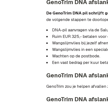
GenoTrim DNA afslank
De GenoTrim DNA pil schrijft ge
de volgende stappen te doorlop
DNA-pil aanvragen via de Sal
Ruim EUR 325,- betalen voor d
Wangslijmvlies bij jezelf afn
Wangslijmvlies in een specia
Wachten op de postbode.
Een vast bedrag per kuur beta
GenoTrim DNA afslank
GenoTrim zou je helpen afvallen 
GenoTrim DNA afslankp