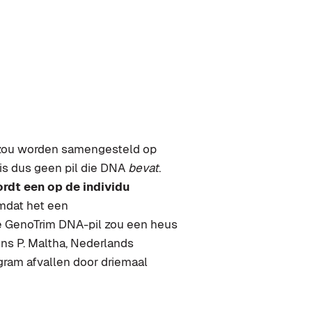
l zou worden samengesteld op
is dus geen pil die DNA
bevat
.
rdt een op de individu
omdat het een
e GenoTrim DNA-pil zou een heus
ens P. Maltha, Nederlands
gram afvallen door driemaal