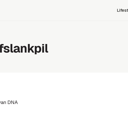
Lifes
slankpil
 van DNA