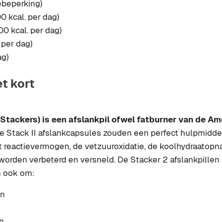
ebeperking)
0 kcal. per dag)
0 kcal. per dag)
 per dag)
ag)
et kort
f Stackers) is een afslankpil ofwel fatburner van de A
De Stack II afslankcapsules zouden een perfect hulpmiddel
et reactievermogen, de vetzuuroxidatie, de koolhydraatop
u worden verbeterd en versneld. De Stacker 2 afslankpille
n ook om:
en
n