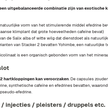
 een uitgebalanceerde
combinatie zijn van exotische 
 natuurlijke vorm van het stimulerende middel efedrine be
liaanse klimplant dat grote hoeveelheden cafeïne bevat)
an de Salix alba of witte wilg dat dienstdoet als natuurlijk
rianten van Stacker 2 bevatten Yohimbe, een natuurlijke 
picolinaat is een organisch gebonden vorm van het minera
slot
 2 hartkloppingen kan veroorzaken
. De capsules zouden
ine, synthetische cafeïne en efedrines bevatten, waarond
-pseudo-efedrine.
/ injecties / pleisters / druppels etc.