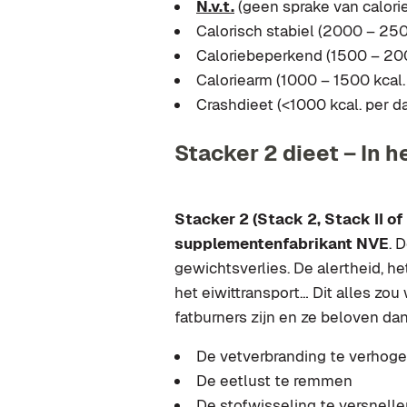
N.v.t.
(geen sprake van calori
Calorisch stabiel (2000 – 250
Caloriebeperkend (1500 – 200
Caloriearm (1000 – 1500 kcal.
Crashdieet
(<1000 kcal. per d
Stacker 2 dieet – In h
Stacker 2 (Stack 2, Stack II o
supplementenfabrikant NVE
. 
gewichtsverlies. De alertheid, h
het eiwittransport… Dit alles zo
fatburners zijn en ze beloven da
De vetverbranding te verhog
De eetlust te remmen
De stofwisseling te versnelle