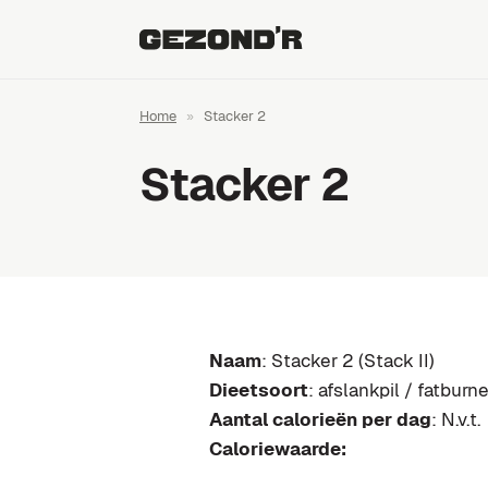
Home
»
Stacker 2
Stacker 2
Naam
: Stacker 2 (Stack II)
Dieetsoort
: afslankpil / fatburne
Aantal calorieën per dag
: N.v.t.
Caloriewaarde: