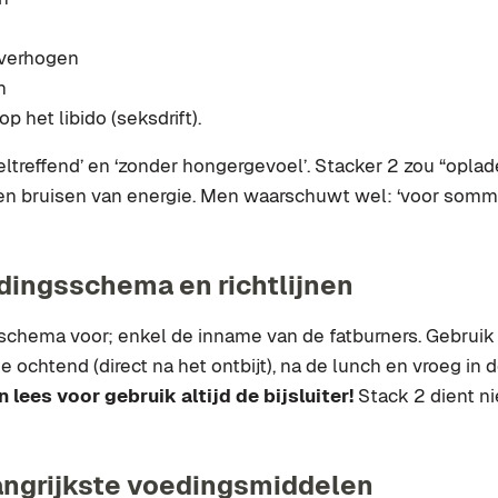
 verhogen
n
p het libido (seksdrift).
oeltreffend’ en ‘zonder hongergevoel’. Stacker 2 zou “oplade
aten bruisen van energie. Men waarschuwt wel: ‘voor somm
edingsschema en richtlijnen
sschema voor; enkel de inname van de fatburners. Gebruik
 de ochtend (direct na het ontbijt), na de lunch en vroeg in
lees voor gebruik altijd de bijsluiter!
Stack 2 dient n
langrijkste voedingsmiddelen