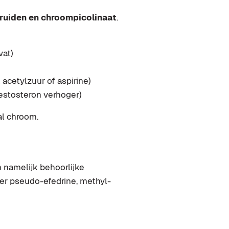
kruiden en chroompicolinaat
.
vat)
 acetylzuur of aspirine)
testosteron verhoger)
al chroom.
 namelijk behoorlijke
er pseudo-efedrine, methyl-