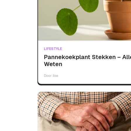
LIFESTYLE
Pannekoekplant Stekken – All
Weten
Door
Ilse