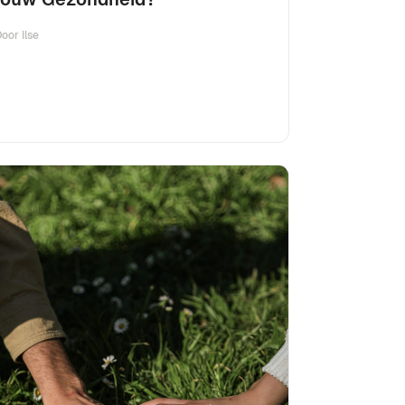
Door
Ilse