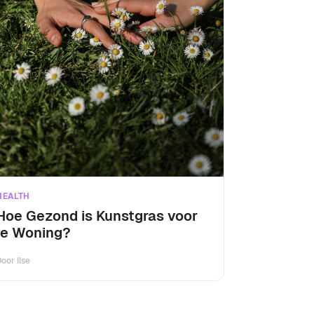
HEALTH
Hoe Gezond is Kunstgras voor
je Woning?
Door
Ilse