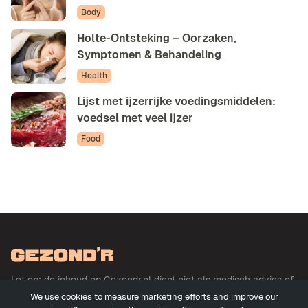
Body
Holte-Ontsteking – Oorzaken,
Symptomen & Behandeling
Health
Lijst met ijzerrijke voedingsmiddelen:
voedsel met veel ijzer
Food
Let op: de inhoud op Gezondr.nl dient niet als medisch advies of
basis voor medisch advies en betreft geen uitoefening der
We use cookies to measure marketing efforts and improve our
geneeskunde. Meer informatie