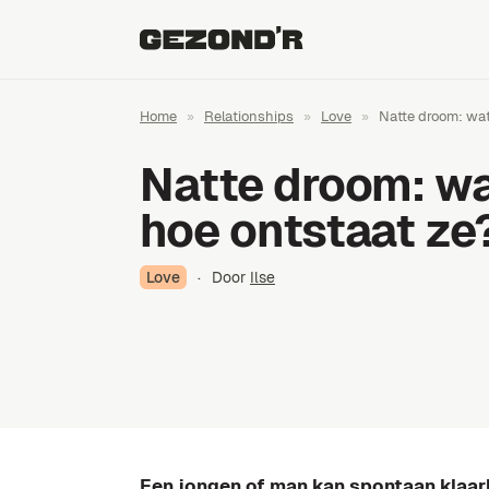
Home
»
Relationships
»
Love
»
Natte droom: wat 
Natte droom: wa
hoe ontstaat ze
Love
·
Door
Ilse
Een jongen of man kan spontaan klaar