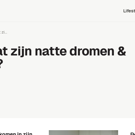
Lifes
zi...
t zijn natte dromen &
?
komen in zijn
P