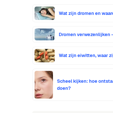
Wat zijn dromen en wa
Dromen verwezenlijken – 
Wat zijn eiwitten, waar z
Scheel kijken: hoe ontsta
doen?