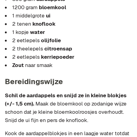
1200 gram
bloemkool
1 middelgrote
ui
2 tenen
knoflook
1 kopje
water
2 eetlepels
olijfolie
2 theelepels
citroensap
2 eetlepels
kerriepoeder
Zout
naar smaak
Bereidingswijze
Schil de aardappels en snijd ze in kleine blokjes
(+/- 1,5 cm).
Maak de bloemkool op zodanige wijze
schoon dat je kleine bloemkoolroosjes overhoudt.
Snijd de ui fijn en pers de knoflook.
Kook de aardappelblokjes in een laagje water totdat