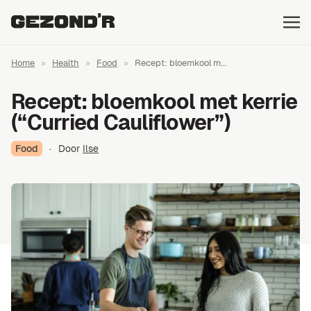
Home
»
Health
»
Food
»
Recept: bloemkool m...
Recept: bloemkool met kerrie
(“Curried Cauliflower”)
Food
·
Door
Ilse