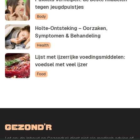
tegen jeugdpuistjes
Body
Holte-Ontsteking – Oorzaken,
Symptomen & Behandeling
Health
Lijst met ijzerrijke voedingsmiddelen:
voedsel met veel ijzer
Food
Let op: de inhoud op Gezondr.nl dient niet als medisch advies of