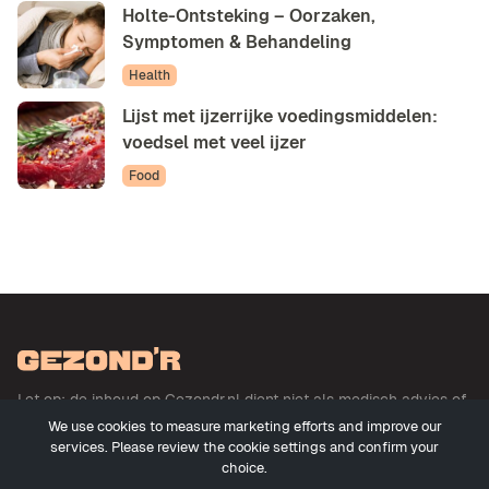
Holte-Ontsteking – Oorzaken,
Symptomen & Behandeling
Health
Lijst met ijzerrijke voedingsmiddelen:
voedsel met veel ijzer
Food
Let op: de inhoud op Gezondr.nl dient niet als medisch advies of
basis voor medisch advies en betreft geen uitoefening der
We use cookies to measure marketing efforts and improve our
geneeskunde. Meer informatie
services. Please review the cookie settings and confirm your
choice.