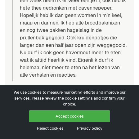
een week neem ik er weer eentje in, ook heb ik
hete thee gedronken met cayennepeper.
Hopelijk heb ik dan geen wormen in m’n keel,
maag en darmen. Ik heb alle broodbakmixen
en nog twee pakken hagelslag in de
prullenbak gegooid. Ook kruidenpotjes die
langer dan een half jaar open zijn weggegooid.
Nu durf ik ook geen havermout meer te eten
wat ik altijd heerlijk vind. Eigenlijk durf ik
helemaal niet meer te eten na het lezen van
alle verhalen en reacties.
altijd schoonmaakster
20 januari 2018
We use cookies to measure marketing efforts and improve our
services. Please review the cookie settings and confirm your
Ik word echt niet goed van die beestjes, zelfs in
choice.
potjes maggi vond ik ze. Maak steeds de laden
schoon, alles in potjes of dichte zakjes… Zelfs in
Accept cookies
afgesloten bussen (bloem)!!! Goed voor de
Reject cookies
Privacy policy
vuilnisbak, maar slecht voor de beurs. HELP…