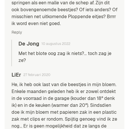
springen als een malle van de schep af. Zijn dit
ook bovengenoemde beestjes? Of iets anders? Of
misschien net uitkomende Ploppende eitjes? Brrrr
ik word even niet goed.
Reply
De Jong
10 augustus 2022
Met het blote oog zag ik niets?… toch zag je
ze?
LiEr
27 februari 2020
He, ik heb ook last van die beestjes in mijn bloem.
Enkele maanden geleden heb ik er zowel ontdekt
in de voorraad in de garage (kouder dan 18° denk
ik) en in de keuken (warmer dan 20°). Sindsdien
doe ik mijn bloem met papieren zak in een plastic
zak met clips er rondom. Spijtig genoeg vind ik ze
nog… Er is geen mogelijkheid dat ze langs de