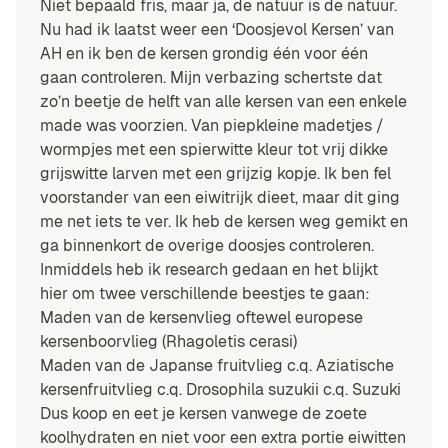
Niet bepaald fris, maar ja, de natuur is de natuur.
Nu had ik laatst weer een ‘Doosjevol Kersen’ van
AH en ik ben de kersen grondig één voor één
gaan controleren. Mijn verbazing schertste dat
zo’n beetje de helft van alle kersen van een enkele
made was voorzien. Van piepkleine madetjes /
wormpjes met een spierwitte kleur tot vrij dikke
grijswitte larven met een grijzig kopje. Ik ben fel
voorstander van een eiwitrijk dieet, maar dit ging
me net iets te ver. Ik heb de kersen weg gemikt en
ga binnenkort de overige doosjes controleren.
Inmiddels heb ik research gedaan en het blijkt
hier om twee verschillende beestjes te gaan:
Maden van de kersenvlieg oftewel europese
kersenboorvlieg (Rhagoletis cerasi)
Maden van de Japanse fruitvlieg c.q. Aziatische
kersenfruitvlieg c.q. Drosophila suzukii c.q. Suzuki
Dus koop en eet je kersen vanwege de zoete
koolhydraten en niet voor een extra portie eiwitten