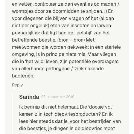
en vetten, controleer ze dan eventjes op maden /
wormpjes door ze doormidden te snijden. ;) En
voor diegenen die blijven vragen of het (al dan
niet per ongeluk) eten van insecten en larven
gevaarlijk is: dat ligt aan de ‘leefstijl’ van het
betreffende beestje. (
bron
+
bron
) Met
meelwormen die worden gekweekt in een steriele
omgeving, is in principe niets mis. Maar vliegen
die in ‘het wild’ leven, zijn potentiële overdragers
van allerhande pathogene / ziekmakende
bacteriën.
Reply
Sarinda
25 september 2019
Ik begrijp dit niet helemaal. Die ‘doosje vol’
kersen zijn toch diepvriesproducten? En ik
lees hier steeds dat je, voor het bestrijden van
die beestjes, je dingen in de diepvries moet