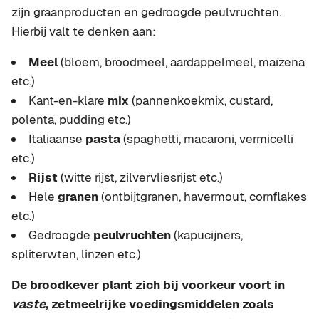
zijn graanproducten en gedroogde peulvruchten.
Hierbij valt te denken aan:
Meel
(bloem, broodmeel, aardappelmeel, maïzena
etc.)
Kant-en-klare
mix
(pannenkoekmix, custard,
polenta, pudding etc.)
Italiaanse
pasta
(spaghetti, macaroni, vermicelli
etc.)
Rijst
(witte rijst, zilvervliesrijst etc.)
Hele
granen
(ontbijtgranen, havermout, cornflakes
etc.)
Gedroogde
peulvruchten
(kapucijners,
spliterwten, linzen etc.)
De broodkever plant zich bij voorkeur voort in
vaste
, zetmeelrijke voedingsmiddelen zoals