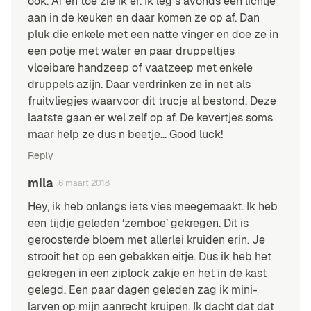
ook. Af en toe zie ik er. Ik leg s avonds een lichtje
aan in de keuken en daar komen ze op af. Dan
pluk die enkele met een natte vinger en doe ze in
een potje met water en paar druppeltjes
vloeibare handzeep of vaatzeep met enkele
druppels azijn. Daar verdrinken ze in net als
fruitvliegjes waarvoor dit trucje al bestond. Deze
laatste gaan er wel zelf op af. De kevertjes soms
maar help ze dus n beetje… Good luck!
Reply
mila
6 maart 2018
Hey, ik heb onlangs iets vies meegemaakt. Ik heb
een tijdje geleden ‘zemboe’ gekregen. Dit is
geroosterde bloem met allerlei kruiden erin. Je
strooit het op een gebakken eitje. Dus ik heb het
gekregen in een ziplock zakje en het in de kast
gelegd. Een paar dagen geleden zag ik mini-
larven op mijn aanrecht kruipen. Ik dacht dat dat