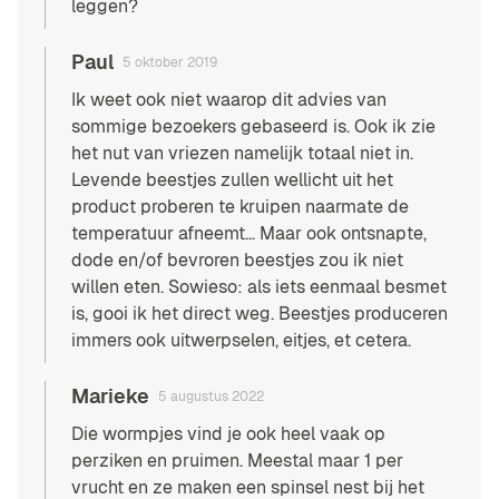
leggen?
Paul
5 oktober 2019
Ik weet ook niet waarop dit advies van
sommige bezoekers gebaseerd is. Ook ik zie
het nut van vriezen namelijk totaal niet in.
Levende beestjes zullen wellicht uit het
product proberen te kruipen naarmate de
temperatuur afneemt… Maar ook ontsnapte,
dode en/of bevroren beestjes zou ik niet
willen eten. Sowieso: als iets eenmaal besmet
is, gooi ik het direct weg. Beestjes produceren
immers ook uitwerpselen, eitjes, et cetera.
Marieke
5 augustus 2022
Die wormpjes vind je ook heel vaak op
perziken en pruimen. Meestal maar 1 per
vrucht en ze maken een spinsel nest bij het