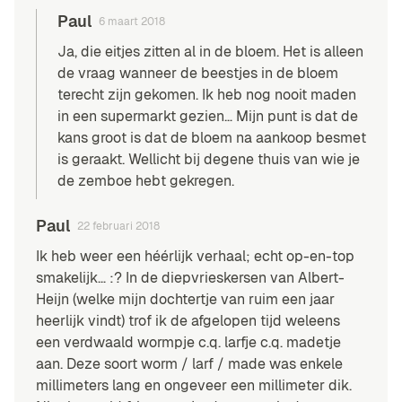
Paul
6 maart 2018
Ja, die eitjes zitten al in de bloem. Het is alleen
de vraag wanneer de beestjes in de bloem
terecht zijn gekomen. Ik heb nog nooit maden
in een supermarkt gezien… Mijn punt is dat de
kans groot is dat de bloem na aankoop besmet
is geraakt. Wellicht bij degene thuis van wie je
de zemboe hebt gekregen.
Paul
22 februari 2018
Ik heb weer een héérlijk verhaal; echt op-en-top
smakelijk… :? In de diepvrieskersen van Albert-
Heijn (welke mijn dochtertje van ruim een jaar
heerlijk vindt) trof ik de afgelopen tijd weleens
een verdwaald wormpje c.q. larfje c.q. madetje
aan. Deze soort worm / larf / made was enkele
millimeters lang en ongeveer een millimeter dik.