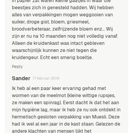
in papier zat waren kleine gaatjes in waar die
beestjes zich in genesteld hadden. Wij hebben
alles van verpakkingen mogen weggooien van
suiker, droge gist, bloem, griesmeel,
broodverbeteraar, zelfrijzende bloem enz… Wij
zijn er nu na 10 maanden nog niet volledig vanaf.
Alleen de kruidenkast was intact gebleven
waarschijnlijk kunnen ze niet tegen die
kruidengeur. Echt een smerig boeltje.
Reply
Sander
17 februari 2019
Ik heb al een paar keer ervaring gehad met
wormen van de meelmot (kleine wittige rupsjes,
ze maken een spinrag). Eerst dacht ik dat het aan
mijn hygiëne lag, maar ik heb ze nu ook ontdekt in
hermetisch gesloten verpakking van Muesli. Deze
had ik wel al een jaar in de kast staan. Gelezen de
andere klachten van mensen lijkt het