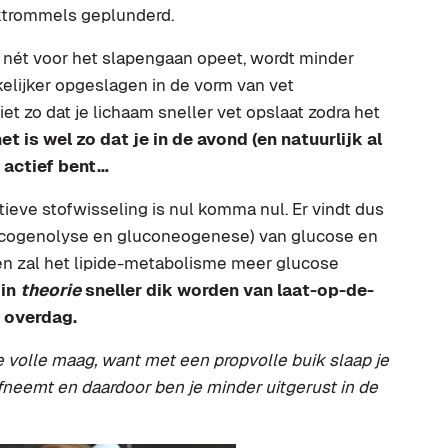
ktrommels geplunderd.
e nét voor het slapengaan opeet, wordt minder
elijker opgeslagen in de vorm van vet
et zo dat je lichaam sneller vet opslaat zodra het
et is wel zo dat je in de avond (en natuurlijk al
k actief bent…
ctieve stofwisseling is nul komma nul. Er vindt dus
ycogenolyse en gluconeogenese) van glucose en
 en zal het lipide-metabolisme meer glucose
 in
theorie
sneller dik worden van laat-op-de-
 overdag.
 volle maag, want met een propvolle buik slaap je
afneemt en daardoor ben je minder uitgerust in de