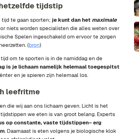
hetzelfde tijdstip
 tijd te gaan sporten;
je kunt dan het
maximale
oor niets worden specialisten die alles weten over
pische Spelen ingeschakeld om ervoor te zorgen
eerzetten. (
bron
)
e tijd om te sporten is in de namiddag en de
ag is je lichaam namelijk helemaal toegespitst
nter en je spieren zijn helemaal los.
h leefritme
n die wij aan ons lichaam geven. Licht is het
tijdstippen we eten is van groot belang. Experts
s op constante, vaste tijdstippen– erg
am
. Daarnaast is eten volgens je biologische klok