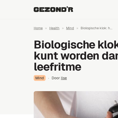
Home
»
Health
»
Mind
»
Biologische klok: h...
Biologische klok
kunt worden dan
leefritme
Mind
·
Door
Ilse