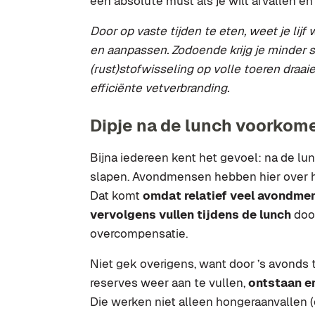
een absolute must als je wilt afvallen en
Door op vaste tijden te eten, weet je lijf
en aanpassen. Zodoende krijg je minder s
(rust)stofwisseling op volle toeren draai
efficiënte vetverbranding.
Dipje na de lunch voorkomen
Bijna iedereen kent het gevoel: na de lun
slapen. Avondmensen hebben hier over 
Dat komt
omdat relatief veel avondmens
vervolgens vullen tijdens de lunch
door
overcompensatie.
Niet gek overigens, want door ’s avonds
reserves weer aan te vullen,
ontstaan en
Die werken niet alleen hongeraanvallen