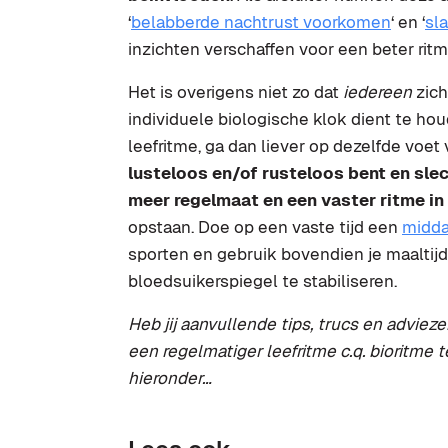
‘
belabberde nachtrust voorkomen
‘ en ‘
sl
inzichten verschaffen voor een beter ritm
Het is overigens niet zo dat
iedereen
zic
individuele biologische klok dient te hou
leefritme, ga dan liever op dezelfde voet 
lusteloos en/of rusteloos bent en sle
meer regelmaat en een vaster ritme in
opstaan. Doe op een vaste tijd een
midda
sporten en gebruik bovendien je maaltij
bloedsuikerspiegel te stabiliseren.
Heb jij aanvullende tips, trucs en adviez
een regelmatiger leefritme c.q. bioritme 
hieronder…