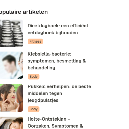
opulaire artikelen
Dieetdagboek: een efficiënt
eetdagboek bijhouden…
Fitness
Klebsiella-bacterie:
symptomen, besmetting &
behandeling
Body
Pukkels verhelpen: de beste
middelen tegen
jeugdpuistjes
Body
Holte-Ontsteking –
Oorzaken, Symptomen &