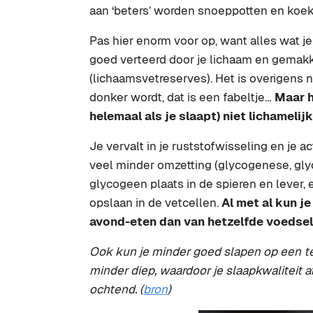
aan ‘beters’ worden snoeppotten en koe
Pas hier enorm voor op, want alles wat j
goed verteerd door je lichaam en gemakk
(lichaamsvetreserves). Het is overigens ni
donker wordt, dat is een fabeltje…
Maar h
helemaal als je slaapt) niet lichamelij
Je vervalt in je ruststofwisseling en je a
veel minder omzetting (glycogenese, gl
glycogeen plaats in de spieren en lever,
opslaan in de vetcellen.
Al met al kun je
avond-eten dan van hetzelfde voedsel
Ook kun je minder goed slapen op een te
minder diep, waardoor je slaapkwaliteit 
ochtend. (
bron
)