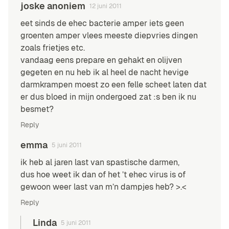
joske anoniem
12 juni 2011
eet sinds de ehec bacterie amper iets geen
groenten amper vlees meeste diepvries dingen
zoals frietjes etc.
vandaag eens prepare en gehakt en olijven
gegeten en nu heb ik al heel de nacht hevige
darmkrampen moest zo een felle scheet laten dat
er dus bloed in mijn ondergoed zat :s ben ik nu
besmet?
Reply
emma
5 juni 2011
ik heb al jaren last van spastische darmen,
dus hoe weet ik dan of het ’t ehec virus is of
gewoon weer last van m’n dampjes heb? >.<
Reply
Linda
5 juni 2011