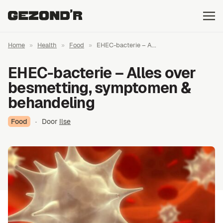
Home
»
Health
»
Food
»
EHEC-bacterie – A...
EHEC-bacterie – Alles over
besmetting, symptomen &
behandeling
Food
·
Door
Ilse