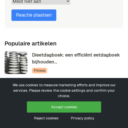
Populaire artikelen
Dieetdagboek: een efficiënt eetdagboek
bijhouden…
Fitness
Klebsiella-bacterie: symptomen,
We use cookies to measure marketing efforts and improve our
besmetting & behandeling
services. Please review the cookie settings and confirm your
choice.
Body
Pukkels verhelpen: de beste middelen
Accept cookies
tegen jeugdpuistjes
Reject cookies
Privacy policy
Body