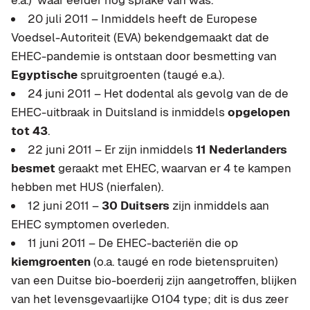
e.a.) waar eerder nog sprake van was.
20 juli 2011 – Inmiddels heeft de Europese
Voedsel-Autoriteit (EVA) bekendgemaakt dat de
EHEC-pandemie is ontstaan door besmetting van
Egyptische
spruitgroenten (taugé e.a.).
24 juni 2011 – Het dodental als gevolg van de de
EHEC-uitbraak in Duitsland is inmiddels
opgelopen
tot 43
.
22 juni 2011 – Er zijn inmiddels
11 Nederlanders
besmet
geraakt met EHEC, waarvan er 4 te kampen
hebben met HUS (nierfalen).
12 juni 2011 –
30 Duitsers
zijn inmiddels aan
EHEC symptomen overleden.
11 juni 2011 – De EHEC-bacteriën die op
kiemgroenten
(o.a. taugé en rode bietenspruiten)
van een Duitse bio-boerderij zijn aangetroffen, blijken
van het levensgevaarlijke O104 type; dit is dus zeer