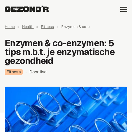
Home
»
Health
»
Fitness
»
Enzymen & co-e...
Enzymen & co-enzymen: 5
tips m.b.t. je enzymatische
gezondheid
Fitness
·
Door
Ilse