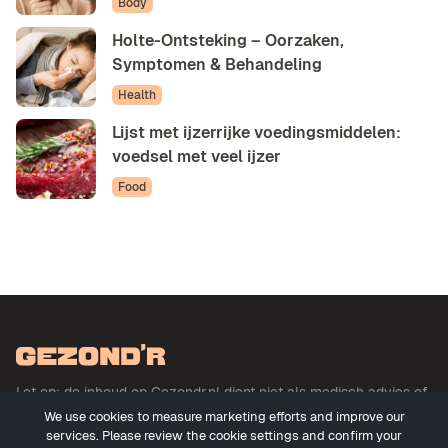
Body
Holte-Ontsteking – Oorzaken,
Symptomen & Behandeling
Health
Lijst met ijzerrijke voedingsmiddelen:
voedsel met veel ijzer
Food
Let op: de inhoud op Gezondr.nl dient niet als medisch advies of
basis voor medisch advies en betreft geen uitoefening der
We use cookies to measure marketing efforts and improve our
geneeskunde. Meer informatie
services. Please review the cookie settings and confirm your