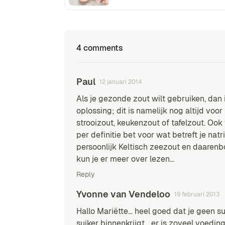
4 comments
Paul
12 januari 2014
Als je gezonde zout wilt gebruiken, dan 
oplossing; dit is namelijk nog altijd vo
strooizout, keukenzout of tafelzout. Ook
per definitie bet voor wat betreft je na
persoonlijk Keltisch zeezout en daaren
kun je er meer over lezen…
Reply
Yvonne van Vendeloo
19 februari 2013
Hallo Mariëtte… heel goed dat je geen su
suiker binnenkrijgt… er is zoveel voedin