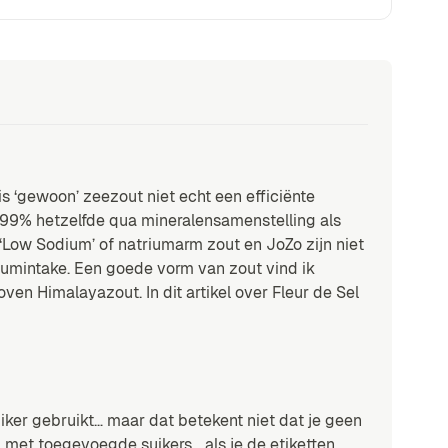
is
‘gewoon’ zeezout
niet echt een efficiënte
or 99% hetzelfde qua mineralensamenstelling als
 ‘Low Sodium’ of natriumarm zout en JoZo zijn niet
triumintake. Een goede vorm van zout vind ik
boven Himalayazout. In
dit artikel over Fleur de Sel
iker gebruikt… maar dat betekent niet dat je geen
g met toegevoegde suikers… als je de etiketten