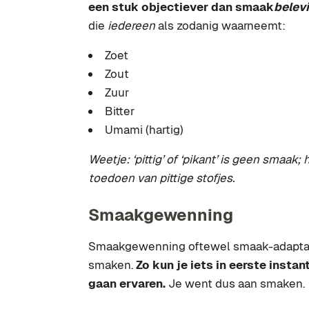
een stuk objectiever dan smaak
belev
die
iedereen
als zodanig waarneemt:
Zoet
Zout
Zuur
Bitter
Umami (hartig)
Weetje: ‘pittig’ of ‘pikant’ is geen smaak;
toedoen van pittige stofjes.
Smaakgewenning
Smaakgewenning oftewel smaak-adaptati
smaken.
Zo kun je iets in eerste instan
gaan ervaren.
Je went dus aan smaken.