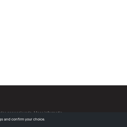
g der geneeskunde. Meer informatie
gs and confirm your choice.