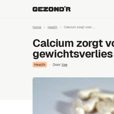
Home
»
Health
»
Calcium zorgt voor ...
Calcium zorgt vo
gewichtsverlies
Health
·
Door
Ilse