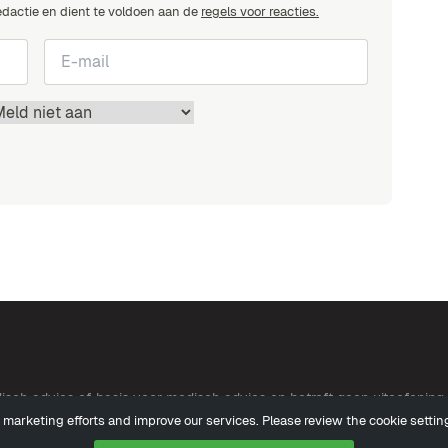
edactie en dient te voldoen aan de
regels voor reacties.
edisch advies of basis voor medisch advies en betreft geen uitoefenin
marketing efforts and improve our services. Please review the cookie settin