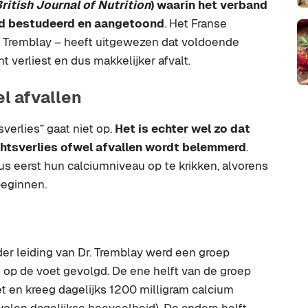
ritish Journal of Nutrition
) waarin het verband
rd bestudeerd en aangetoond
. Het Franse
o Tremblay – heeft uitgewezen dat voldoende
t verliest en dus makkelijker afvalt.
l afvallen
erlies” gaat niet op.
Het is echter wel zo dat
htsverlies ofwel afvallen wordt belemmerd
.
 eerst hun calciumniveau op te krikken, alvorens
beginnen.
er leiding van Dr. Tremblay werd een groep
op de voet gevolgd. De ene helft van de groep
t en kreeg dagelijks 1200 milligram calcium
len dagelijkse hoeveelheid). De andere helft