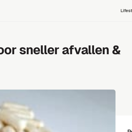
Lifes
or sneller afvallen &
P