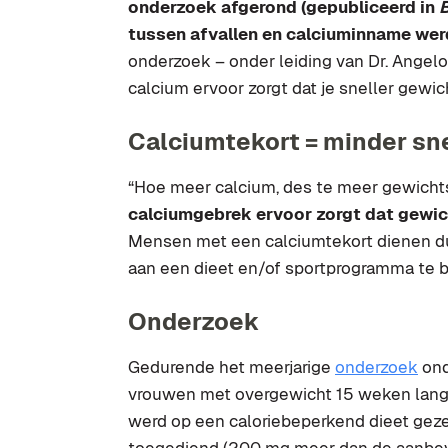
onderzoek afgerond (gepubliceerd in
B
tussen afvallen en calciuminname we
onderzoek – onder leiding van Dr. Angel
calcium ervoor zorgt dat je sneller gewich
Calciumtekort = minder sne
“Hoe meer calcium, des te meer gewichtsv
calciumgebrek ervoor zorgt dat gewic
Mensen met een calciumtekort dienen dus
aan een dieet en/of sportprogramma te 
Onderzoek
Gedurende het meerjarige
onderzoek
ond
vrouwen met overgewicht 15 weken lang 
werd op een caloriebeperkend dieet geze
toegediend (200 mg meer dan de aanbevo