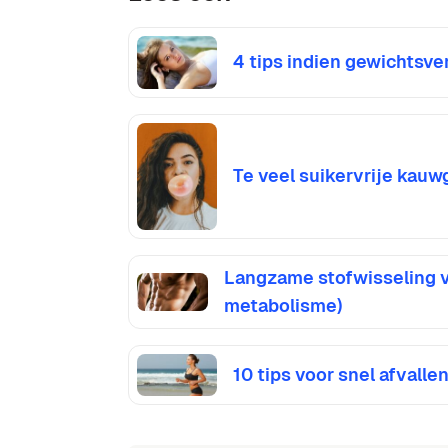
4 tips indien gewichtsve
Te veel suikervrije kau
Langzame stofwisseling ve
metabolisme)
10 tips voor snel afvalle