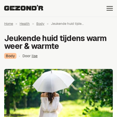
Home
»
Health
»
Body
»
Jeukende huid tijde...
Jeukende huid tijdens warm
weer & warmte
Body
·
Door
Ilse