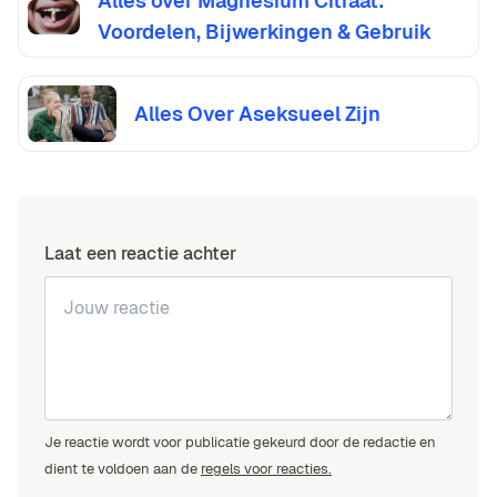
Alles over Magnesium Citraat:
Voordelen, Bijwerkingen & Gebruik
Alles Over Aseksueel Zijn
Laat een reactie achter
Je reactie wordt voor publicatie gekeurd door de redactie en
dient te voldoen aan de
regels voor reacties.