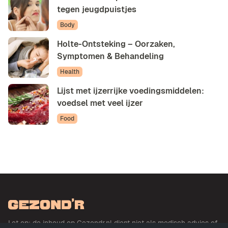
tegen jeugdpuistjes
Body
Holte-Ontsteking – Oorzaken,
Symptomen & Behandeling
Health
Lijst met ijzerrijke voedingsmiddelen:
voedsel met veel ijzer
Food
Let op: de inhoud op Gezondr.nl dient niet als medisch advies of