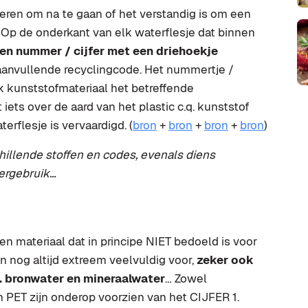
teren om na te gaan of het verstandig is om een
 Op de onderkant van elk waterflesje dat binnen
en nummer / cijfer met een driehoekje
 aanvullende recyclingcode. Het nummertje /
lk kunststofmateriaal het betreffende
iets over de aard van het plastic c.q. kunststof
erflesje is vervaardigd. (
bron
+
bron
+
bron
+
bron
)
chillende stoffen en codes, evenals diens
hergebruik…
en materiaal dat in principe NIET bedoeld is voor
 nog altijd extreem veelvuldig voor,
zeker ook
 bronwater en mineraalwater
… Zowel
 PET zijn onderop voorzien van het CIJFER 1.