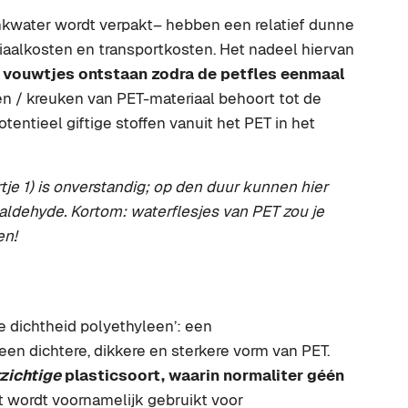
nkwater wordt verpakt– hebben een relatief dunne
aalkosten en transportkosten. Het nadeel hiervan
k
vouwtjes ontstaan zodra de petfles eenmaal
en / kreuken van PET-materiaal behoort tot de
otentieel giftige stoffen vanuit het PET in het
je 1) is onverstandig; op den duur kunnen hier
taldehyde. Kortom: waterflesjes van PET zou je
en!
e dichtheid polyethyleen’: een
een dichtere, dikkere en sterkere vorm van PET.
zichtige
plasticsoort, waarin normaliter géén
 wordt voornamelijk gebruikt voor