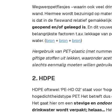
Wegwerppetflesjes –waarin ook veel dri
wand. Hiermee wordt bezuinigd op materi
is dat in de fleswand relatief gemakkelij
geopend en/of geleegd is
. En dit vouw
belangrijkste factoren t.a.v. lekkage van p
water. (
bron
+
bron
+
bron
)
Hergebruik van PET-
plastic (met nummert
giftige stoffen uit lekken, waaronder ace
slechts eenmalig moeten willen gebruik
2
.
HDPE
HDPE oftewel ‘PE-HD 02’ staat voor ‘hog
hogedichtheidstype PET. Het betreft dus 
Het gaat hier om een
stevige en
ondoor
drinkwater wordt verpakt; helaas…
Het