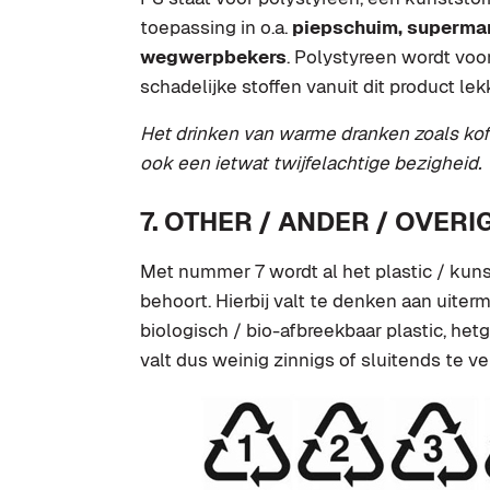
toepassing in o.a.
piepschuim, supermar
wegwerpbekers
. Polystyreen wordt voo
schadelijke stoffen vanuit dit product l
Het drinken van warme dranken zoals kof
ook een ietwat twijfelachtige bezigheid.
7. OTHER / ANDER / OVERI
Met nummer 7 wordt al het plastic / kunsts
behoort. Hierbij valt te denken aan uite
biologisch / bio-afbreekbaar plastic, het
valt dus weinig zinnigs of sluitends te ver