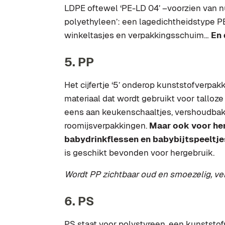
LDPE oftewel ‘PE-LD 04’ –voorzien van nu
polyethyleen’: een lagedichtheidstype PET
winkeltasjes en verpakkingsschuim…
En 
5. PP
Het cijfertje ‘5’ onderop kunststofverpakk
materiaal dat wordt gebruikt voor tallo
eens aan keukenschaaltjes, vershoudbakje
roomijsverpakkingen.
Maar ook voor her
babydrinkflessen en babybijtspeeltje
is geschikt bevonden voor hergebruik.
Wordt PP zichtbaar oud en smoezelig, ve
6. PS
PS staat voor polystyreen, een kunststof