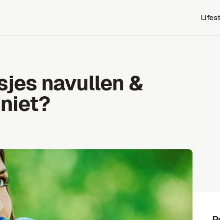
Lifes
sjes navullen &
 niet?
P