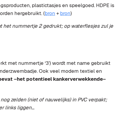
sproducten, plastictasjes en speelgoed. HDPE is
orden hergebruikt. (
bron
+
bron
)
 het nummertje 2 gedrukt; op waterflesjes zul je
erkt met nummertje ‘3’) wordt met name gebruikt
inderzwembadje. Ook veel modern textiel en
bevat –het potentieel kankerverwekkende–
og zelden (niet of nauwelijks) in PVC verpakt;
er links liggen…