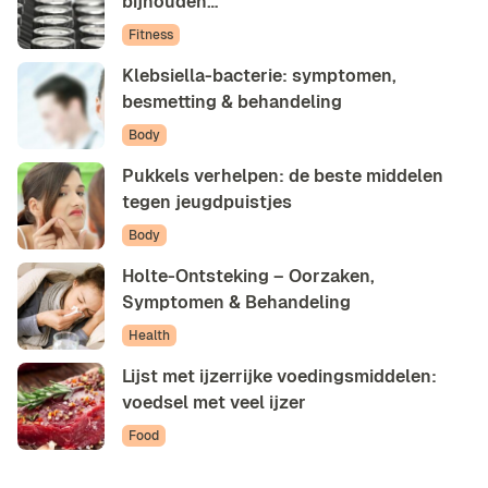
bijhouden…
Fitness
Klebsiella-bacterie: symptomen,
besmetting & behandeling
Body
Pukkels verhelpen: de beste middelen
tegen jeugdpuistjes
Body
Holte-Ontsteking – Oorzaken,
Symptomen & Behandeling
Health
Lijst met ijzerrijke voedingsmiddelen:
voedsel met veel ijzer
Food