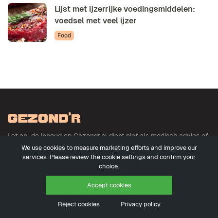
Lijst met ijzerrijke voedingsmiddelen:
voedsel met veel ijzer
Food
Let op: de inhoud op Gezondr.nl dient niet als medisch advies of
basis voor medisch advies en betreft geen uitoefening der
We use cookies to measure marketing efforts and improve our
geneeskunde. Meer informatie
services. Please review the cookie settings and confirm your
choice.
Accept cookies
© 2026 - Gezondr.nl
Reject cookies
Privacy policy