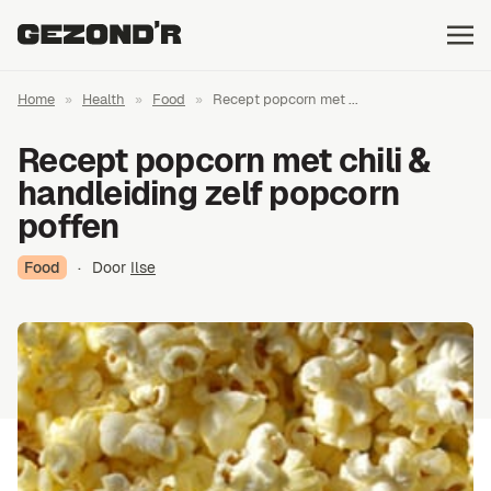
Home
»
Health
»
Food
»
Recept popcorn met ...
Recept popcorn met chili &
handleiding zelf popcorn
poffen
Food
·
Door
Ilse