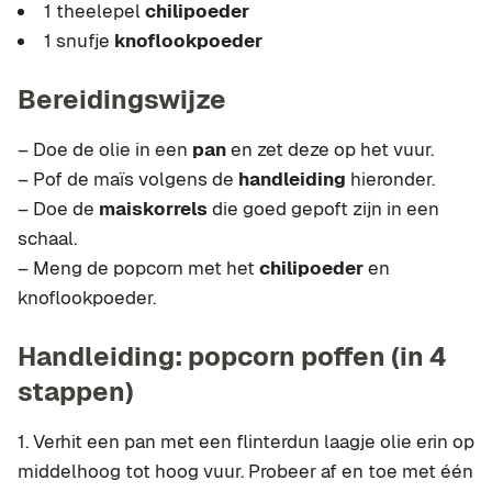
1 theelepel
chilipoeder
1 snufje
knoflookpoeder
Bereidingswijze
– Doe de olie in een
pan
en zet deze op het vuur.
– Pof de maïs volgens de
handleiding
hieronder.
– Doe de
maiskorrels
die goed gepoft zijn in een
schaal.
– Meng de popcorn met het
chilipoeder
en
knoflookpoeder.
Handleiding: popcorn poffen (in 4
stappen)
1. Verhit een pan met een flinterdun laagje olie erin op
middelhoog tot hoog vuur. Probeer af en toe met één