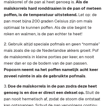
maïskorrel of de pan al heet genoeg is.
Als de
maïskorrels hard ronddraaien in de pan of meteen
poffen, is de temperatuur uitstekend.
Let op: de
pan moet bijna 200 graden Celsius zijn om maïs
optimaal te kunnen poffen. Als de olie begint te
roken en walmen, is de pan echter te heet!
2. Gebruik altijd speciale pofmaïs en geen “normale”
maïs zoals die op de Nederlandse akkers groeit. Pof
de maïskorrels in kleine porties per keer, en nooit
meer dan er op de bodem van de pan passen.
Popcorn neemt na het poffen namelijk acht keer
zoveel ruimte in als de gebruikte pofmaïs
.
3.
Doe de maïskorrels in de pan zodra deze heet
genoeg is en doe er direct een deksel op.
Sluit de
pan nooit hermetisch af, zodat de stoom die ontstaat
kan ontsnappen. Schud de pan vervolgens continu