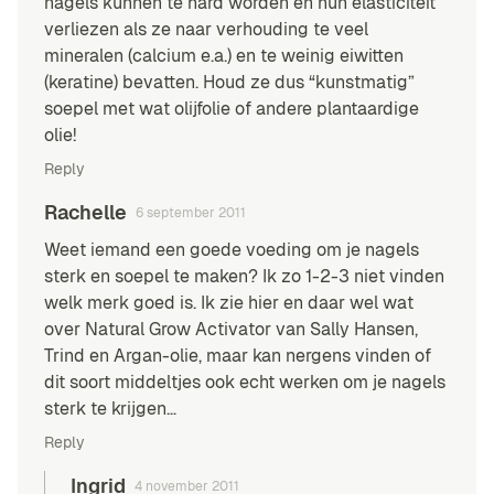
nagels kunnen te hard worden en hun elasticiteit
verliezen als ze naar verhouding te veel
mineralen (calcium e.a.) en te weinig eiwitten
(keratine) bevatten. Houd ze dus “kunstmatig”
soepel met wat olijfolie of andere plantaardige
olie!
Reply
Rachelle
6 september 2011
Weet iemand een goede voeding om je nagels
sterk en soepel te maken? Ik zo 1-2-3 niet vinden
welk merk goed is. Ik zie hier en daar wel wat
over Natural Grow Activator van Sally Hansen,
Trind en Argan-olie, maar kan nergens vinden of
dit soort middeltjes ook echt werken om je nagels
sterk te krijgen…
Reply
Ingrid
4 november 2011