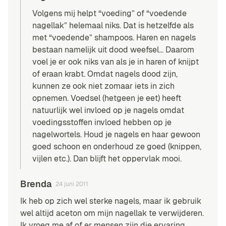
Volgens mij helpt “voeding” of “voedende
nagellak” helemaal niks. Dat is hetzelfde als
met “voedende” shampoos. Haren en nagels
bestaan namelijk uit dood weefsel… Daarom
voel je er ook niks van als je in haren of knijpt
of eraan krabt. Omdat nagels dood zijn,
kunnen ze ook niet zomaar iets in zich
opnemen. Voedsel (hetgeen je eet) heeft
natuurlijk wel invloed op je nagels omdat
voedingsstoffen invloed hebben op je
nagelwortels. Houd je nagels en haar gewoon
goed schoon en onderhoud ze goed (knippen,
vijlen etc.). Dan blijft het oppervlak mooi.
Brenda
24 juni 2011
Ik heb op zich wel sterke nagels, maar ik gebruik
wel altijd aceton om mijn nagellak te verwijderen.
Ik vroeg me af of er mensen zijn die ervaring