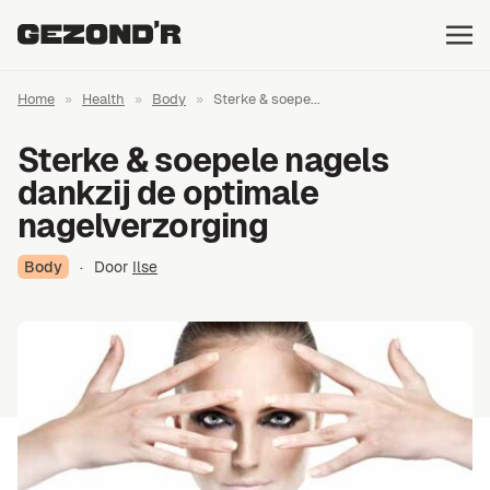
Home
»
Health
»
Body
»
Sterke & soepe...
Sterke & soepele nagels
dankzij de optimale
nagelverzorging
Body
·
Door
Ilse