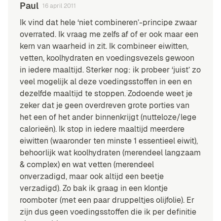
Paul
16 april 2011
Ik vind dat hele ‘niet combineren’-principe zwaar
overrated. Ik vraag me zelfs af of er ook maar een
kern van waarheid in zit. Ik combineer eiwitten,
vetten, koolhydraten en voedingsvezels gewoon
in iedere maaltijd. Sterker nog: ik probeer ‘juist’ zo
veel mogelijk al deze voedingsstoffen in een en
dezelfde maaltijd te stoppen. Zodoende weet je
zeker dat je geen overdreven grote porties van
het een of het ander binnenkrijgt (nutteloze/lege
calorieën). Ik stop in iedere maaltijd meerdere
eiwitten (waaronder ten minste 1 essentieel eiwit),
behoorlijk wat koolhydraten (merendeel langzaam
& complex) en wat vetten (merendeel
onverzadigd, maar ook altijd een beetje
verzadigd). Zo bak ik graag in een klontje
roomboter (met een paar druppeltjes olijfolie). Er
zijn dus geen voedingsstoffen die ik per definitie