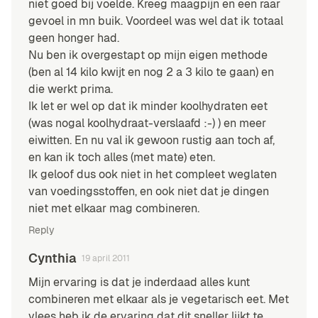
niet goed bij voelde. Kreeg maagpijn en een raar
gevoel in mn buik. Voordeel was wel dat ik totaal
geen honger had.
Nu ben ik overgestapt op mijn eigen methode
(ben al 14 kilo kwijt en nog 2 a 3 kilo te gaan) en
die werkt prima.
Ik let er wel op dat ik minder koolhydraten eet
(was nogal koolhydraat-verslaafd :-) ) en meer
eiwitten. En nu val ik gewoon rustig aan toch af,
en kan ik toch alles (met mate) eten.
Ik geloof dus ook niet in het compleet weglaten
van voedingsstoffen, en ook niet dat je dingen
niet met elkaar mag combineren.
Reply
Cynthia
19 april 2011
Mijn ervaring is dat je inderdaad alles kunt
combineren met elkaar als je vegetarisch eet. Met
vlees heb ik de ervaring dat dit sneller lijkt te