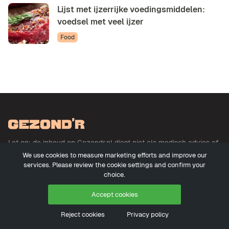
Lijst met ijzerrijke voedingsmiddelen:
voedsel met veel ijzer
Food
Let op: de inhoud op Gezondr.nl dient niet als medisch advies of
basis voor medisch advies en betreft geen uitoefening der
We use cookies to measure marketing efforts and improve our
geneeskunde. Meer informatie
services. Please review the cookie settings and confirm your
choice.
Accept cookies
© 2026 - Gezondr.nl
Reject cookies
Privacy policy