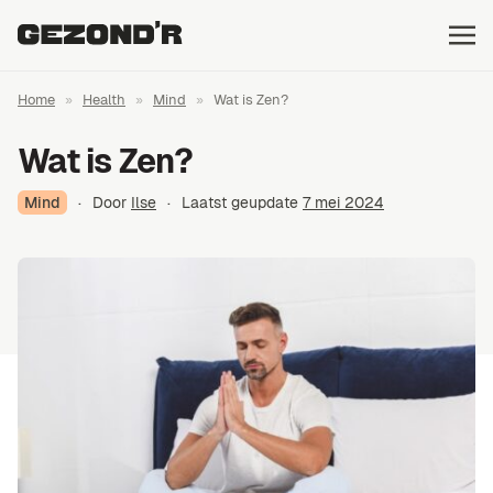
Home
»
Health
»
Mind
»
Wat is Zen?
Wat is Zen?
Mind
·
Door
Ilse
·
Laatst geupdate
7 mei 2024