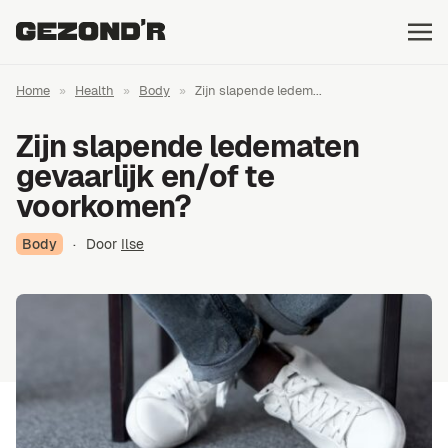
Home
»
Health
»
Body
»
Zijn slapende ledem...
Zijn slapende ledematen
gevaarlijk en/of te
voorkomen?
Body
·
Door
Ilse