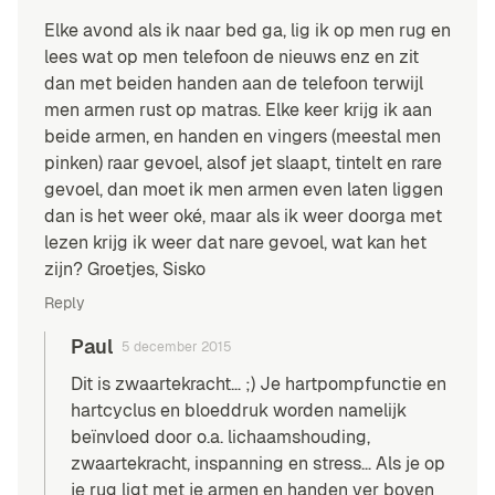
Elke avond als ik naar bed ga, lig ik op men rug en
lees wat op men telefoon de nieuws enz en zit
dan met beiden handen aan de telefoon terwijl
men armen rust op matras. Elke keer krijg ik aan
beide armen, en handen en vingers (meestal men
pinken) raar gevoel, alsof jet slaapt, tintelt en rare
gevoel, dan moet ik men armen even laten liggen
dan is het weer oké, maar als ik weer doorga met
lezen krijg ik weer dat nare gevoel, wat kan het
zijn? Groetjes, Sisko
Reply
Paul
5 december 2015
Dit is zwaartekracht… ;) Je hartpompfunctie en
hartcyclus en bloeddruk worden namelijk
beïnvloed door o.a. lichaamshouding,
zwaartekracht, inspanning en stress… Als je op
je rug ligt met je armen en handen ver boven