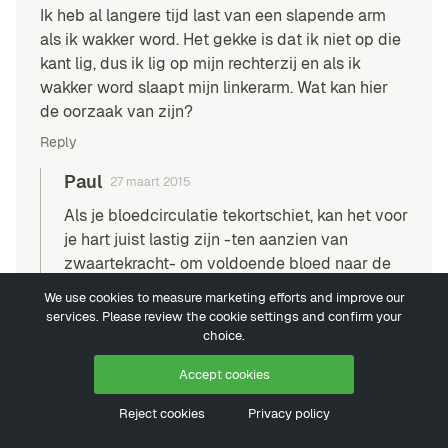
Ik heb al langere tijd last van een slapende arm
als ik wakker word. Het gekke is dat ik niet op die
kant lig, dus ik lig op mijn rechterzij en als ik
wakker word slaapt mijn linkerarm. Wat kan hier
de oorzaak van zijn?
Reply
Paul
27 maart 2015
Als je bloedcirculatie tekortschiet, kan het voor
je hart juist lastig zijn -ten aanzien van
zwaartekracht- om voldoende bloed naar de
ledematen te pompen die als het ware
We use cookies to measure marketing efforts and improve our
bovenop je romp gepositioneerd liggen.
services. Please review the cookie settings and confirm your
Misschien een idee om te proberen op je rug
choice.
of buik te slapen? Om te zien of het de
Accept cookies
slapende ledematen verhelpt…
Reject cookies
Privacy policy
melisa
6 maart 2015