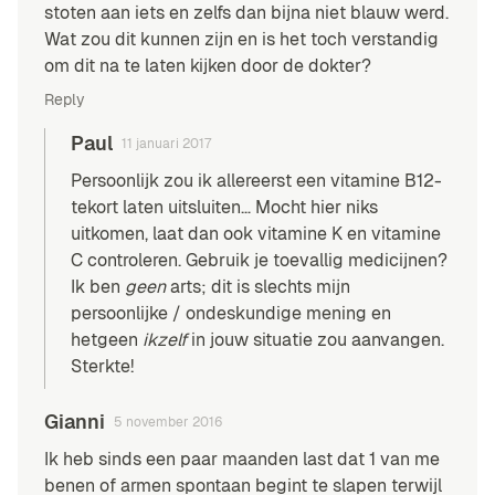
stoten aan iets en zelfs dan bijna niet blauw werd.
Wat zou dit kunnen zijn en is het toch verstandig
om dit na te laten kijken door de dokter?
Reply
Paul
11 januari 2017
Persoonlijk zou ik allereerst een
vitamine B12-
tekort
laten uitsluiten… Mocht hier niks
uitkomen, laat dan ook vitamine K en vitamine
C controleren. Gebruik je toevallig medicijnen?
Ik ben
geen
arts; dit is slechts mijn
persoonlijke / ondeskundige mening en
hetgeen
ikzelf
in jouw situatie zou aanvangen.
Sterkte!
Gianni
5 november 2016
Ik heb sinds een paar maanden last dat 1 van me
benen of armen spontaan begint te slapen terwijl