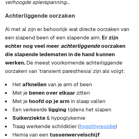
verhoogde spierspanning…
Achterliggende oorzaken
Al met al zijn er behoorlijk wat directe oorzaken van
een slapend been of een slapende arm.
Er zijn
echter nog veel meer
achterliggende
oorzaken
die slapende ledematen in de hand kunnen
werken.
De meest voorkomende achterliggende
oorzaken van ’transient paresthesia’ zijn als volgt:
Het
afknellen
van je arm of been
Met je
benen over elkaar
zitten
Met je
hoofd op je arm
in slaap vallen
Een verkeerde
ligging
tijdens het slapen
Suikerziekte
& hypoglykemie
Traag werkende schildklier (
hypothyreoidie
)
Hernia van een
tussenwervelschijf