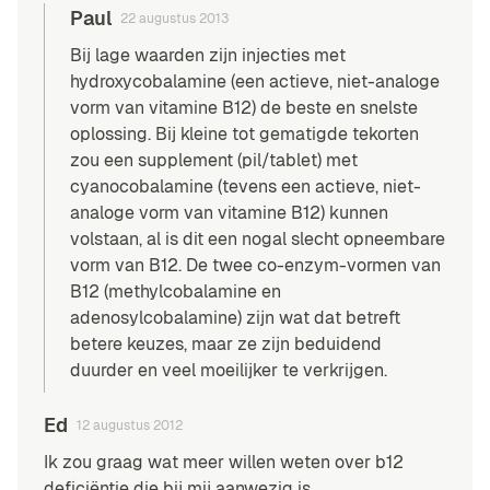
Paul
22 augustus 2013
Bij lage waarden zijn injecties met
hydroxycobalamine (een actieve, niet-analoge
vorm van vitamine B12) de beste en snelste
oplossing. Bij kleine tot gematigde tekorten
zou een supplement (pil/tablet) met
cyanocobalamine (tevens een actieve, niet-
analoge vorm van vitamine B12) kunnen
volstaan, al is dit een nogal slecht opneembare
vorm van B12. De twee co-enzym-vormen van
B12 (methylcobalamine en
adenosylcobalamine) zijn wat dat betreft
betere keuzes, maar ze zijn beduidend
duurder en veel moeilijker te verkrijgen.
Ed
12 augustus 2012
Ik zou graag wat meer willen weten over b12
deficiëntie die bij mij aanwezig is.