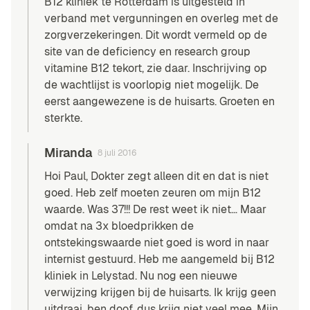
B12 kliniek te Rotterdam is uitgesteld in
verband met vergunningen en overleg met de
zorgverzekeringen. Dit wordt vermeld op de
site van de deficiency en research group
vitamine B12 tekort, zie daar. Inschrijving op
de wachtlijst is voorlopig niet mogelijk. De
eerst aangewezene is de huisarts. Groeten en
sterkte.
Miranda
8 juli 2016
Hoi Paul, Dokter zegt alleen dit en dat is niet
goed. Heb zelf moeten zeuren om mijn B12
waarde. Was 37!!! De rest weet ik niet… Maar
omdat na 3x bloedprikken de
ontstekingswaarde niet goed is word in naar
internist gestuurd. Heb me aangemeld bij B12
kliniek in Lelystad. Nu nog een nieuwe
verwijzing krijgen bij de huisarts. Ik krijg geen
uitdraai, ben doof, dus krijg niet veel mee. Mijn