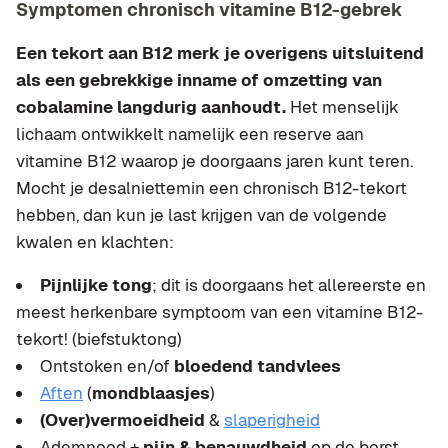
Symptomen chronisch vitamine B12-gebrek
Een tekort aan B12 merk je overigens uitsluitend
als een gebrekkige inname of omzetting van
cobalamine langdurig aanhoudt.
Het menselijk
lichaam ontwikkelt namelijk een reserve aan
vitamine B12 waarop je doorgaans jaren kunt teren.
Mocht je desalniettemin een chronisch B12-tekort
hebben, dan kun je last krijgen van de volgende
kwalen en klachten:
Pijnlijke tong
; dit is doorgaans het allereerste en
meest herkenbare symptoom van een vitamine B12-
tekort! (biefstuktong)
Ontstoken en/of
bloedend tandvlees
Aften
(
mondblaasjes
)
(Over)vermoeidheid
&
slaperigheid
Ademnood +
pijn & benauwdheid
op de borst