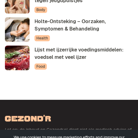
tegen jeugdpuistjes
Body
Holte-Ontsteking – Oorzaken,
Symptomen & Behandeling
Health
Lijst met ijzerrijke voedingsmiddelen:
voedsel met veel ijzer
Food
Let op: de inhoud op Gezondr.nl dient niet als medisch advies of
basis voor medisch advies en betreft geen uitoefening der
We use cookies to measure marketing efforts and improve our