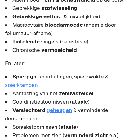
Gebrekkige
stofwisseling
Gebrekkige eetlust
& misselijkheid
Macrocytaire
bloedarmoede
(anemie door
foliumzuur-afname)
Tintelende
vingers (parestesie)
Chronische
vermoeidheid
En later:
Spierpijn
, spiertrillingen, spierzwakte &
spierkrampen
Aantasting van het
zenuwstelsel
Coördinatiestoornissen (
ataxie
)
Verslechterd
geheugen
& verminderde
denkfuncties
Spraakstoornissen (
afasie
)
Problemen met zien (
verminderd zicht
e.a.)