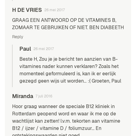
H DE VRIES
26 mei 2017
GRAAG EEN ANTWOORD OP DE VITAMINES B,
ZOMAAR TE GEBRUIKEN OF NIET. BEN DIABEETH
Reply
Paul
26 mei 2017
Beste H, Zou je je bericht ten aanzien van
B-
vitamines
nader kunnen verklaren? Zoals het
momenteel geformuleerd is, kan ik er eerlijk
gezegd geen wijs uit worden… :( Groeten, Paul
Miranda
7 juli 2016
Hoor graag wanneer de speciale B12 kliniek in
Rotterdam geopend word en waar ik me op de
wachtlijst kan zetten! I.v.m. tekorten aan vitamine
B12 / ijzer / vitamine D / foliumzuur… En
ontstekingswaarden niet goed.