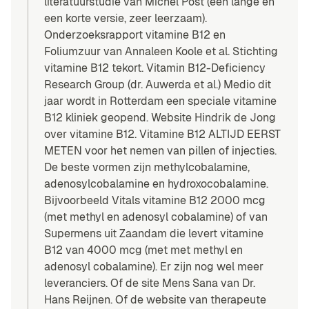
literatuurstudie van Michel Post (een lange en
een korte versie, zeer leerzaam).
Onderzoeksrapport vitamine B12 en
Foliumzuur van Annaleen Koole et al. Stichting
vitamine B12 tekort. Vitamin B12-Deficiency
Research Group (dr. Auwerda et al.) Medio dit
jaar wordt in Rotterdam een speciale vitamine
B12 kliniek geopend. Website Hindrik de Jong
over vitamine B12. Vitamine B12 ALTIJD EERST
METEN voor het nemen van pillen of injecties.
De beste vormen zijn methylcobalamine,
adenosylcobalamine en hydroxocobalamine.
Bijvoorbeeld Vitals vitamine B12 2000 mcg
(met methyl en adenosyl cobalamine) of van
Supermens uit Zaandam die levert vitamine
B12 van 4000 mcg (met met methyl en
adenosyl cobalamine). Er zijn nog wel meer
leveranciers. Of de site Mens Sana van Dr.
Hans Reijnen. Of de website van therapeute