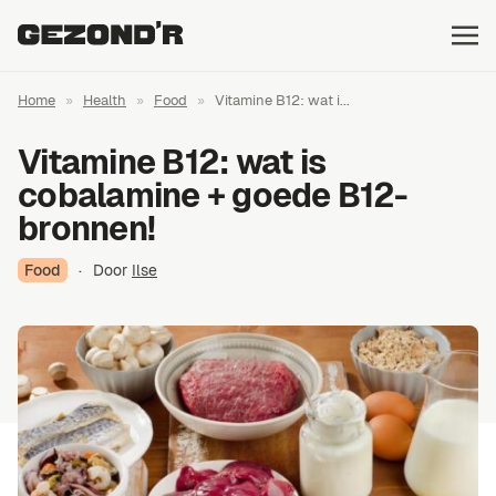
Home
»
Health
»
Food
»
Vitamine B12: wat i...
Vitamine B12: wat is
cobalamine + goede B12-
bronnen!
Food
·
Door
Ilse