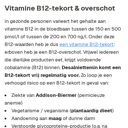
Vitamine B12-tekort & overschot
In gezonde personen varieert het gehalte aan
vitamine B12 in de bloedbaan tussen de 150 en 500
pmol/l of tussen de 200 en 700 ng/l. Onder deze
B12-waarden heb je dus
een vitamine B12-tekort
;
erboven heb je een B12-overschot. Vrijwel iedereen
die dierlijke producten eet, krijgt voldoende
cobalamine (B12) binnen.
Desalniettemin komt een
B12-tekort vrij regelmatig voor.
Zo loop je een
verhoogd risico op een B12-tekort in geval van:
Ziekte van
Addison-Biermer
(pernicieuze
anemie)
Vegetarisme / veganisme (
plantaardig dieet
)
Aandoening aan
maag
of dunne darm
Verstoorde glycoproteïne-productie (o.a. na