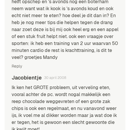
helft opschep en ’s avonds nog een boterham
neem want wat ik kook is ’s avonds koud en ook
echt niet meer te eten? hoe deel je dit dan in? En
heb je nog meer tips die helpen tegen de drang
naar zoet deze is bij mij ook heel erg en een appel
of een stuk fruit helpt niet. ook een vraagje over
sporten: ik heb een training van 2 uur waarvan 50
minuten cardio de rest is krachttraining, is dit te
veel? groetjes Mandy
Reply
Jacobientje
30 april 2008
Ik ken het GROTE probleem, uit verveling eten,
vooral achter de pc. wordt nogal makkelijk een
reep chocolade weggevreten of een grote zak
chips is ook een regelmaat, en nu vanavond weer
ijs, ik voel me al dikker worden maar ja wat doe ik
er tegen, het is gewoon een slecht gewoonte die
ik kwijt moet!