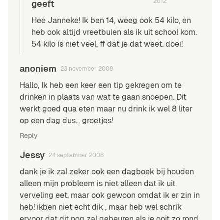
2012
geeft
Hee Janneke! Ik ben 14, weeg ook 54 kilo, en
heb ook altijd vreetbuien als ik uit school kom.
54 kilo is niet veel, ff dat je dat weet. doei!
anoniem
23 november 2008
Hallo, Ik heb een keer een tip gekregen om te
drinken in plaats van wat te gaan snoepen. Dit
werkt goed qua eten maar nu drink ik wel 8 liter
op een dag dus… groetjes!
Reply
Jessy
24 september 2008
dank je ik zal zeker ook een dagboek bij houden
alleen mijn probleem is niet alleen dat ik uit
verveling eet, maar ook gewoon omdat ik er zin in
heb! ikben niet echt dik , maar heb wel schrik
ervoor dat dit nog zal gebeuren als je ooit zo rond