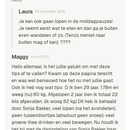
Laura
29 november 2016
Je kan ook gaan lopen in de middagpauzes!
Je neemt eerst wat te eten en dan ga je buiten
even wandelen of zo. (Tenzij meniet naar
buiten mag of kan). ????
Maggy
4 mei 2010
Hallo allemaal, Is het jullie gelukt om met deze
tips af te vallen? Kwam op deze pagina terecht
en was wel benieuwd hoe het nu met jullie gaat.
Ook ik heb nog wat tips :D Ik ben 29 jaar, 1.78m en
weeg (nu) 60 kg. Afgelopen 2 jaar ben ik totaal 22
kilo afgevallen. (ik woog 82 kg) Dit heb ik behaald
door Sonja Bakker, veel lopen (na het avondeten),
geen tussendoortjes (absoluut geen snoep), veel
groene thee drinken en veel bewegen. Nu houdt ik
het bij met de dagindeling van Sonja Bakker haar