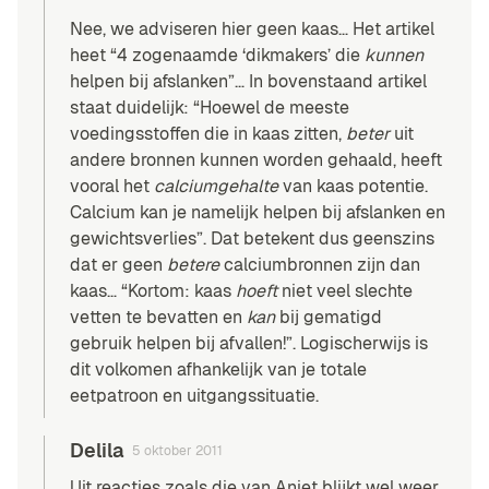
Nee, we adviseren hier geen kaas… Het artikel
heet “4 zogenaamde ‘dikmakers’ die
kunnen
helpen bij afslanken”… In bovenstaand artikel
staat duidelijk: “Hoewel de meeste
voedingsstoffen die in kaas zitten,
beter
uit
andere bronnen kunnen worden gehaald, heeft
vooral het
calciumgehalte
van kaas potentie.
Calcium kan je namelijk helpen bij afslanken en
gewichtsverlies”. Dat betekent dus geenszins
dat er geen
betere
calciumbronnen zijn dan
kaas… “Kortom: kaas
hoeft
niet veel slechte
vetten te bevatten en
kan
bij gematigd
gebruik helpen bij afvallen!”. Logischerwijs is
dit volkomen afhankelijk van je totale
eetpatroon en uitgangssituatie.
Delila
5 oktober 2011
Uit reacties zoals die van Aniet blijkt wel weer