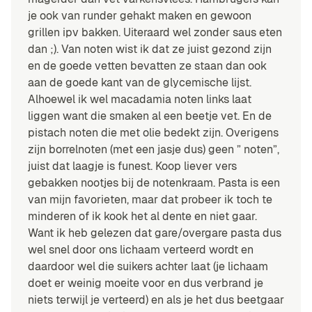
je ook van runder gehakt maken en gewoon
grillen ipv bakken. Uiteraard wel zonder saus eten
dan ;). Van noten wist ik dat ze juist gezond zijn
en de goede vetten bevatten ze staan dan ook
aan de goede kant van de glycemische lijst.
Alhoewel ik wel macadamia noten links laat
liggen want die smaken al een beetje vet. En de
pistach noten die met olie bedekt zijn. Overigens
zijn borrelnoten (met een jasje dus) geen ” noten”,
juist dat laagje is funest. Koop liever vers
gebakken nootjes bij de notenkraam. Pasta is een
van mijn favorieten, maar dat probeer ik toch te
minderen of ik kook het al dente en niet gaar.
Want ik heb gelezen dat gare/overgare pasta dus
wel snel door ons lichaam verteerd wordt en
daardoor wel die suikers achter laat (je lichaam
doet er weinig moeite voor en dus verbrand je
niets terwijl je verteerd) en als je het dus beetgaar