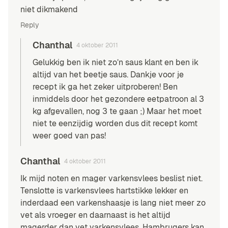
niet dikmakend
Reply
Chanthal
4 oktober 2011
Gelukkig ben ik niet zo’n saus klant en ben ik
altijd van het beetje saus. Dankje voor je
recept ik ga het zeker uitproberen! Ben
inmiddels door het gezondere eetpatroon al 3
kg afgevallen, nog 3 te gaan ;) Maar het moet
niet te eenzijdig worden dus dit recept komt
weer goed van pas!
Chanthal
4 oktober 2011
Ik mijd noten en mager varkensvlees beslist niet.
Tenslotte is varkensvlees hartstikke lekker en
inderdaad een varkenshaasje is lang niet meer zo
vet als vroeger en daarnaast is het altijd
magerder dan vet varkensvlees. Hambrugers kan