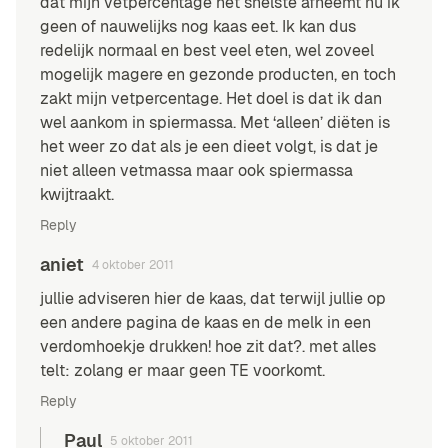
dat mijn vetpercentage het snelste afneemt nu ik
geen of nauwelijks nog kaas eet. Ik kan dus
redelijk normaal en best veel eten, wel zoveel
mogelijk magere en gezonde producten, en toch
zakt mijn vetpercentage. Het doel is dat ik dan
wel aankom in spiermassa. Met ‘alleen’ diëten is
het weer zo dat als je een dieet volgt, is dat je
niet alleen vetmassa maar ook spiermassa
kwijtraakt.
Reply
aniet
4 oktober 2011
jullie adviseren hier de kaas, dat terwijl jullie op
een andere pagina de kaas en de melk in een
verdomhoekje drukken! hoe zit dat?. met alles
telt: zolang er maar geen TE voorkomt.
Reply
Paul
5 oktober 2011