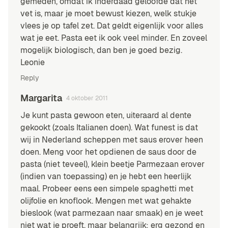
gemeden, omdat ik inderdaad geloofde dat het
vet is, maar je moet bewust kiezen, welk stukje
vlees je op tafel zet. Dat geldt eigenlijk voor alles
wat je eet. Pasta eet ik ook veel minder. En zoveel
mogelijk biologisch, dan ben je goed bezig.
Leonie
Reply
Margarita
4 oktober 2011
Je kunt pasta gewoon eten, uiteraard al dente
gekookt (zoals Italianen doen). Wat funest is dat
wij in Nederland scheppen met saus erover heen
doen. Meng voor het opdienen de saus door de
pasta (niet teveel), klein beetje Parmezaan erover
(indien van toepassing) en je hebt een heerlijk
maal. Probeer eens een simpele spaghetti met
olijfolie en knoflook. Mengen met wat gehakte
bieslook (wat parmezaan naar smaak) en je weet
niet wat je proeft, maar belangrijk: erg gezond en