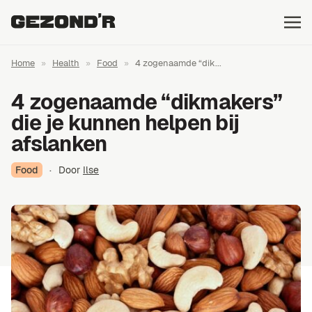
Home
»
Health
»
Food
»
4 zogenaamde “dik...
4 zogenaamde “dikmakers”
die je kunnen helpen bij
afslanken
Food
·
Door
Ilse