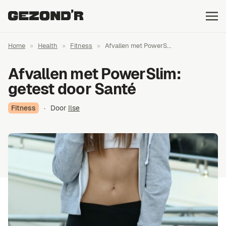
Home
»
Health
»
Fitness
»
Afvallen met PowerS...
Afvallen met PowerSlim:
getest door Santé
Fitness
·
Door
Ilse