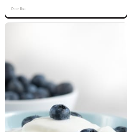
Door
Ilse