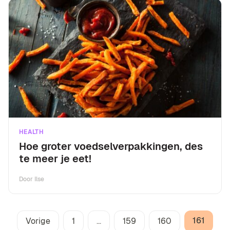
HEALTH
Hoe groter voedselverpakkingen, des
te meer je eet!
Door
Ilse
161
Vorige
1
…
159
160