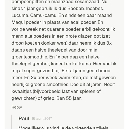
pompoenpitten en maanzaad sesamzaad. Nu
sinds 1 jaar gebruik ik dus Baobab. Incabes.
Lucuma. Camu-camu. En sinds een paar maand
Maqui poeder in plaats van acai poeder. En
vorige week net guarana poeder erbij gekocht. Ik
meng alle poeders in een grote glazen pot (zet
droog koel en donker weg) daar neem ik dus 3x
daags een halve theelepel van door mijn
groentesmoothie. En 1x per dag een halve
theelepel gember, kaneel en kurkuma. Hier voel ik
mij al super gezond bij. Eet al jaren geen brood
meer. En 2x per week warm eten, de rest gewoon
heerlijke groene smoothies. Doe dit al jaren. Nooit
kwaaltjes (bijvoorbeeld last van spieren of
gewrichten) of griep. Ben 55 jaar.
Reply
Paul
15 april 2017
Mogelijkerwijs vind je de volgende artikels