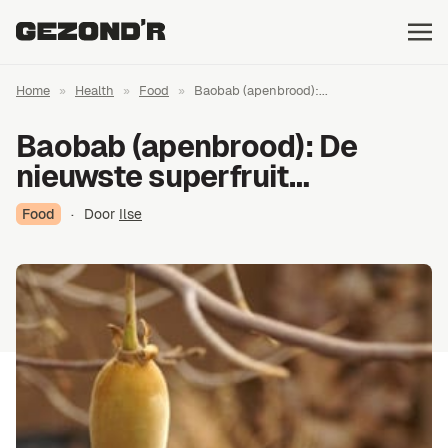
Home
»
Health
»
Food
»
Baobab (apenbrood):...
Baobab (apenbrood): De
nieuwste superfruit…
Food
·
Door
Ilse