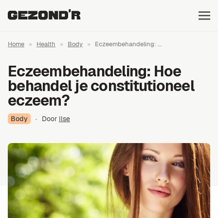
Home
»
Health
»
Body
»
Eczeembehandeling: ...
Eczeembehandeling: Hoe
behandel je constitutioneel
eczeem?
Body
·
Door
Ilse