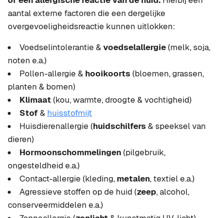
aantal externe factoren die een dergelijke
overgevoeligheidsreactie kunnen uitlokken:
Voedselintolerantie &
voedselallergie
(melk, soja,
noten e.a.)
Pollen-allergie &
hooikoorts
(bloemen, grassen,
planten & bomen)
Klimaat
(kou, warmte, droogte & vochtigheid)
Stof
&
huisstofmijt
Huisdierenallergie (
huidschilfers
& speeksel van
dieren)
Hormoonschommelingen
(pilgebruik,
ongesteldheid e.a.)
Contact-allergie (kleding,
metalen
, textiel e.a.)
Agressieve stoffen op de huid (
zeep
, alcohol,
conserveermiddelen e.a.)
Zonneallergie (
zonlicht
& kunstmatig UV-licht)