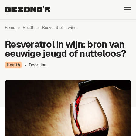
Home
»
Health
»
Resveratrol in wijn...
Resveratrol in wijn: bron van
eeuwige jeugd of nutteloos?
Health
·
Door
Ilse