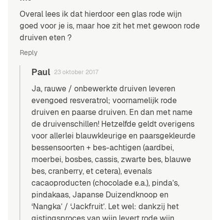
Overal lees ik dat hierdoor een glas rode wijn
goed voor je is, maar hoe zit het met gewoon rode
druiven eten ?
Reply
Paul
23 oktober 2017
Ja, rauwe / onbewerkte druiven leveren
evengoed resveratrol; voornamelijk rode
druiven en paarse druiven. En dan met name
de druivenschillen! Hetzelfde geldt overigens
voor allerlei blauwkleurige en paarsgekleurde
bessensoorten + bes-achtigen (aardbei,
moerbei, bosbes, cassis, zwarte bes, blauwe
bes, cranberry, et cetera), evenals
cacaoproducten (chocolade e.a.), pinda’s,
pindakaas, Japanse Duizendknoop en
‘Nangka’ / ‘Jackfruit’. Let wel: dankzij het
gistingsproces van wijn levert rode wijn