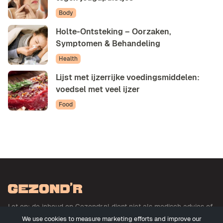
Body
Holte-Ontsteking – Oorzaken,
Symptomen & Behandeling
Health
Lijst met ijzerrijke voedingsmiddelen:
voedsel met veel ijzer
Food
Let op: de inhoud op Gezondr.nl dient niet als medisch advies of
basis voor medisch advies en betreft geen uitoefening der
We use cookies to measure marketing efforts and improve our