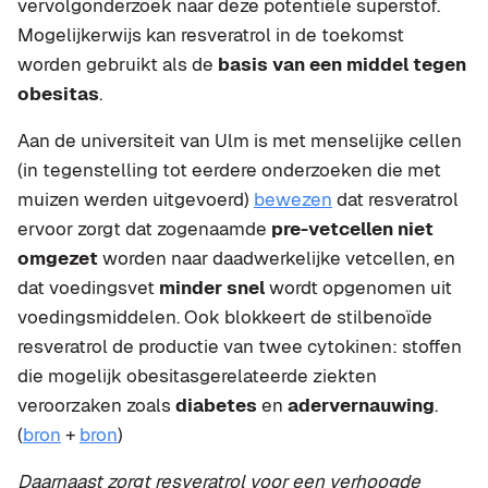
vervolgonderzoek naar deze potentiële superstof.
Mogelijkerwijs kan resveratrol in de toekomst
worden gebruikt als de
basis van een middel tegen
obesitas
.
Aan de universiteit van Ulm is met menselijke cellen
(in tegenstelling tot eerdere onderzoeken die met
muizen werden uitgevoerd)
bewezen
dat resveratrol
ervoor zorgt dat zogenaamde
pre-vetcellen niet
omgezet
worden naar daadwerkelijke vetcellen, en
dat voedingsvet
minder snel
wordt opgenomen uit
voedingsmiddelen. Ook blokkeert de stilbenoïde
resveratrol de productie van twee cytokinen: stoffen
die mogelijk obesitasgerelateerde ziekten
veroorzaken zoals
diabetes
en
adervernauwing
.
(
bron
+
bron
)
Daarnaast zorgt resveratrol voor een verhoogde