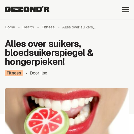
Home
»
Health
»
Fitness
»
Alles over suikers,...
Alles over suikers,
bloedsuikerspiegel &
hongerpieken!
Fitness
·
Door
Ilse