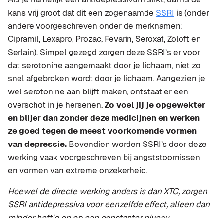
kans vrij groot dat dit een zogenaamde
SSRI
is (onder
andere voorgeschreven onder de merknamen:
Cipramil, Lexapro, Prozac, Fevarin, Seroxat, Zoloft en
Serlain). Simpel gezegd zorgen deze SSRI’s er voor
dat serotonine aangemaakt door je lichaam, niet zo
snel afgebroken wordt door je lichaam. Aangezien je
wel serotonine aan blijft maken, ontstaat er een
overschot in je hersenen.
Zo voel jij je opgewekter
en blijer dan zonder deze medicijnen en werken
ze goed tegen de meest voorkomende vormen
van depressie.
Bovendien worden SSRI’s door deze
werking vaak voorgeschreven bij angststoornissen
en vormen van extreme onzekerheid.
Hoewel de directe werking anders is dan XTC, zorgen
SSRI antidepressiva voor eenzelfde effect, alleen dan
minder heftig en op een constanter niveau.