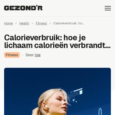
Home
»
Health
»
Fitness
»
Calorieverbruik: ho...
Calorieverbruik: hoe je
lichaam calorieën verbrandt…
Fitness
·
Door
Ilse