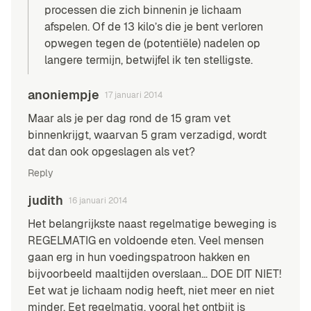
processen die zich binnenin je lichaam
afspelen. Of de 13 kilo’s die je bent verloren
opwegen tegen de (potentiële) nadelen op
langere termijn, betwijfel ik ten stelligste.
anoniempje
17 januari 2014
Maar als je per dag rond de 15 gram vet
binnenkrijgt, waarvan 5 gram verzadigd, wordt
dat dan ook opgeslagen als vet?
Reply
judith
16 januari 2014
Het belangrijkste naast regelmatige beweging is
REGELMATIG en voldoende eten. Veel mensen
gaan erg in hun voedingspatroon hakken en
bijvoorbeeld maaltijden overslaan… DOE DIT NIET!
Eet wat je lichaam nodig heeft, niet meer en niet
minder. Eet regelmatig, vooral het ontbijt is