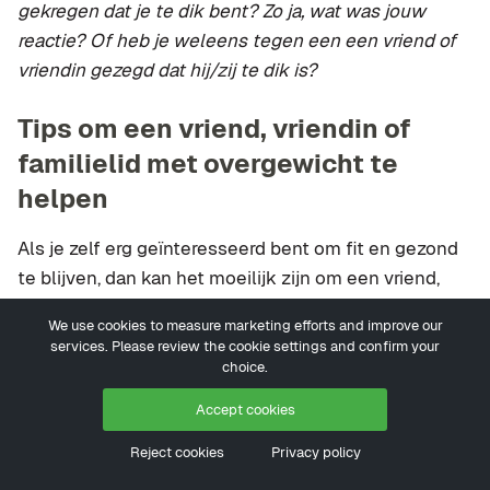
gekregen dat je te dik bent? Zo ja, wat was jouw
reactie? Of heb je weleens tegen een een vriend of
vriendin gezegd dat hij/zij te dik is?
Tips om een vriend, vriendin of
familielid met overgewicht te
helpen
Als je zelf erg geïnteresseerd bent om fit en gezond
te blijven, dan kan het moeilijk zijn om een vriend,
vriendin of familielid te hebben die een erg
We use cookies to measure marketing efforts and improve our
ongezonde manier van leven heeft. Misschien heb je
services. Please review the cookie settings and confirm your
een kind of ouder met veel overgewicht, of een
choice.
vriendin die erg somber is door haar figuur – maar die
Accept cookies
er zelden iets aan probeert te doen. Het is dan erg
Reject cookies
Privacy policy
moeilijk om degene erop aan te spreken zonder
over te komen als een zeur, bemoeial of hem of