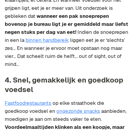
kraampjes, et cetera. En wanneer voedsel voor het
grijpen ligt, eet je er meer van. Uit onderzoek is
gebleken dat
wanneer een pak snoeprepen
bovenop je bureau ligt je er gemiddeld maar liefst
negen stuks per dag van eet!
Indien de snoeprepen
in een la
binnen handbereik
liggen eet je er ‘slechts’
zes… En wanneer je ervoor moet opstaan nog maar
vier… Dat scheelt ruim de helft… out of sight, out of
mind…
4. Snel, gemakkelijk en goedkoop
voedsel
Fastfoodrestaurants
op elke straathoek die
goedkoop voedsel en
ongezonde snacks
aanbieden,
moedigen je aan om steeds vaker te eten.
Voordeelmaaltijden klinken als een koopje, maar