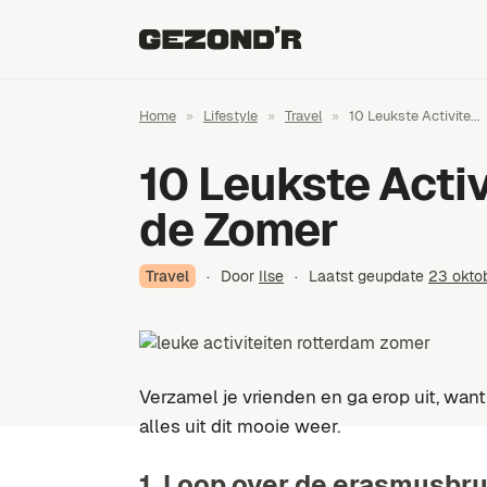
Home
»
Lifestyle
»
Travel
»
10 Leukste Activite...
10 Leukste Activ
de Zomer
Travel
·
Door
Ilse
·
Laatst geupdate
23 okto
Verzamel je vrienden en ga erop uit, want
alles uit dit mooie weer.
1. Loop over de erasmusbr