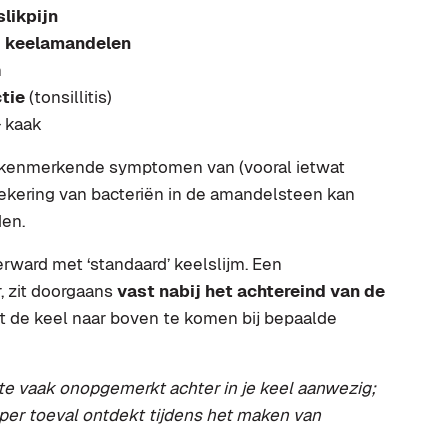
slikpijn
n
keelamandelen
n
tie
(tonsillitis)
+ kaak
 kenmerkende symptomen van (vooral ietwat
ekering van bacteriën in de amandelsteen kan
den.
ward met ‘standaard’ keelslijm. Een
, zit doorgaans
vast nabij het achtereind van de
it de keel naar boven te komen bij bepaalde
te vaak onopgemerkt achter in je keel aanwezig;
 per toeval ontdekt tijdens het maken van