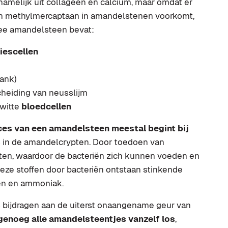
amelijk uit collageen en calcium, maar omdat er
n methylmercaptaan in amandelstenen voorkomt,
nee amandelsteen bevat:
iescellen
tank)
cheiding van neusslijm
witte
bloedcellen
es van een amandelsteen meestal begint bij
s
in de amandelcrypten. Door toedoen van
sten, waardoor de bacteriën zich kunnen voeden en
eze stoffen door bacteriën ontstaan stinkende
aten en ammoniak.
bijdragen aan de uiterst onaangename geur van
enoeg alle amandelsteentjes vanzelf los
,