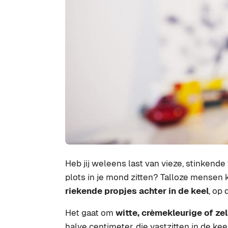
Heb jij weleens last van vieze, stinkende 
plots in je mond zitten? Talloze mensen 
riekende propjes achter in de keel
, op
Het gaat om
witte, crèmekleurige of ze
halve centimeter, die vastzitten in de ke