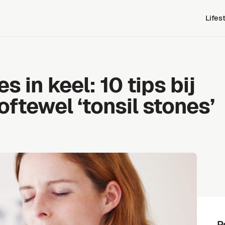
Lifes
 in keel: 10 tips bij
ftewel ‘tonsil stones’
P