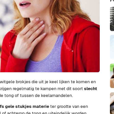
witgele brokjes die uit je keel lijken te komen en
krijgen regelmatig te kampen met dit soort
slecht
 de tong of tussen de keelamandelen.
lfs gele stukjes materie
ter grootte van een
el of achterop de tong en uiteindelijk worden