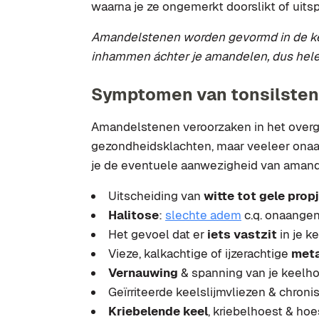
waarna je ze ongemerkt doorslikt of uitsp
Amandelstenen worden gevormd in de ke
inhammen áchter je amandelen, dus hel
Symptomen van tonsilste
Amandelstenen veroorzaken in het overg
gezondheidsklachten, maar veeleer ona
je de eventuele aanwezigheid van amande
Uitscheiding van
witte tot gele prop
Halitose
:
slechte adem
c.q. onaang
Het gevoel dat er
iets vastzit
in je k
Vieze, kalkachtige of ijzerachtige
met
Vernauwing
& spanning van je keelho
Geïrriteerde keelslijmvliezen & chron
Kriebelende keel
, kriebelhoest & ho