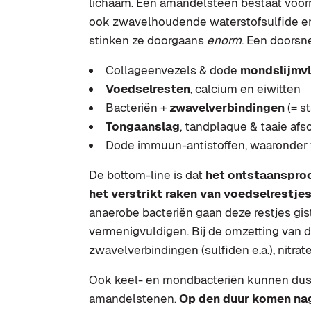
lichaam. Een amandelsteen bestaat voorn
ook zwavelhoudende waterstofsulfide e
stinken ze doorgaans
enorm
. Een doors
Collageenvezels & dode
mondslijmvl
Voedselresten
, calcium en eiwitten
Bacteriën +
zwavelverbindingen
(= s
Tongaanslag
, tandplaque & taaie afs
Dode immuun-antistoffen, waaronder 
De bottom-line is dat
het ontstaansproc
het verstrikt raken van voedselrestje
anaerobe bacteriën gaan deze restjes gi
vermenigvuldigen. Bij de omzetting van d
zwavelverbindingen (sulfiden e.a.), nitr
Ook keel- en mondbacteriën kunnen dus 
amandelstenen.
Op den duur komen nag