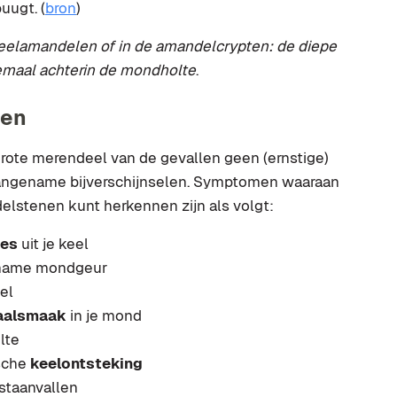
uugt. (
bron
)
elamandelen of in de amandelcrypten: de diepe
emaal achterin de mondholte
.
nen
rote merendeel van de gevallen geen (ernstige)
angename bijverschijnselen. Symptomen waaraan
lstenen kunt herkennen zijn als volgt:
jes
uit je keel
ename mondgeur
eel
aalsmaak
in je mond
lte
ische
keelontsteking
estaanvallen