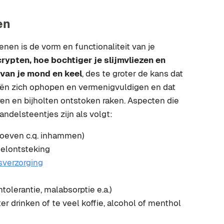
en
nen is de vorm en functionaliteit van je
rypten, hoe bochtiger je slijmvliezen en
van je mond en keel
, des te groter de kans dat
riën zich ophopen en vermenigvuldigen en dat
ren en bijholten ontstoken raken. Aspecten die
ndelsteentjes zijn als volgt:
groeven c.q. inhammen)
elontsteking
sverzorging
intolerantie, malabsorptie e.a.)
er drinken of te veel koffie, alcohol of menthol