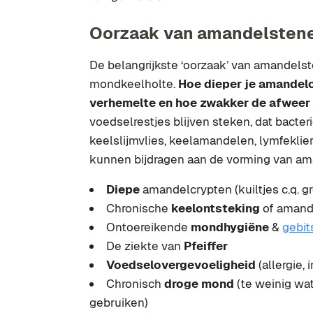
Oorzaak van amandelsten
De belangrijkste ‘oorzaak’ van amandelste
mondkeelholte.
Hoe dieper je amandelc
verhemelte en hoe zwakker de afweer 
voedselrestjes blijven steken, dat bacte
keelslijmvlies, keelamandelen, lymfeklie
kunnen bijdragen aan de vorming van ama
Diepe
amandelcrypten (kuiltjes c.q. 
Chronische
keelontsteking
of amand
Ontoereikende
mondhygiëne
&
gebit
De ziekte van
Pfeiffer
Voedselovergevoeligheid
(allergie, 
Chronisch
droge mond
(te weinig wat
gebruiken)