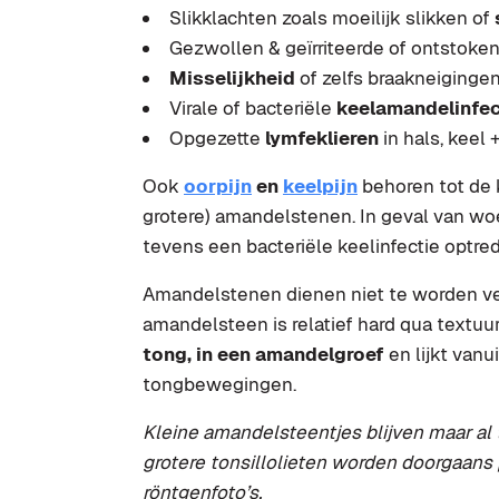
Slikklachten zoals moeilijk slikken of
Gezwollen & geïrriteerde of ontstoke
Misselijkheid
of zelfs braakneiginge
Virale of bacteriële
keelamandelinfec
Opgezette
lymfeklieren
in hals, keel 
Ook
oorpijn
en
keelpijn
behoren tot de
grotere) amandelstenen. In geval van wo
tevens een bacteriële keelinfectie optre
Amandelstenen dienen niet te worden ver
amandelsteen is relatief hard qua textuur
tong, in een amandelgroef
en lijkt vanu
tongbewegingen.
Kleine amandelsteentjes blijven maar al 
grotere tonsillolieten worden doorgaans
röntgenfoto’s.