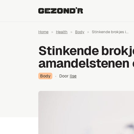
Home
»
Health
»
Body
»
Stinkende brokjes i...
Stinkende brokjes
amandelstenen o
Body
·
Door
Ilse