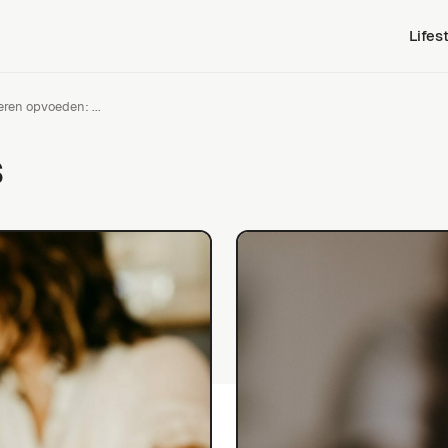
Lifes
ren opvoeden: ...
s