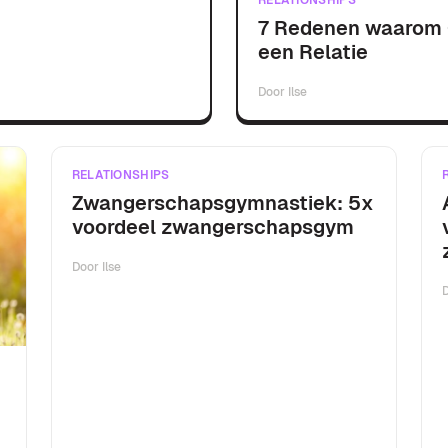
RELATIONSHIPS
7 Redenen waarom C
een Relatie
Door
Ilse
RELATIONSHIPS
Zwangerschapsgymnastiek: 5x
voordeel zwangerschapsgym
Door
Ilse