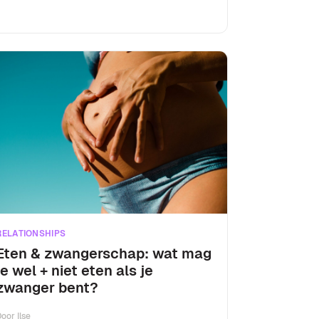
RELATIONSHIPS
Eten & zwangerschap: wat mag
je wel + niet eten als je
zwanger bent?
Door
Ilse