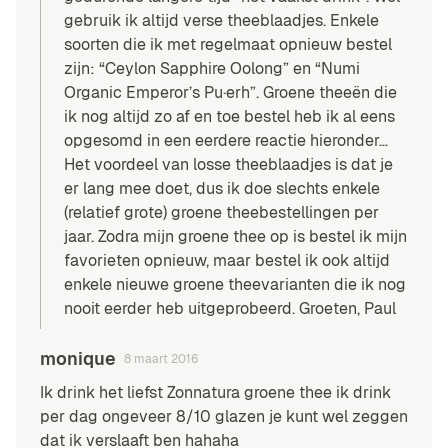
gebruik ik altijd verse theeblaadjes. Enkele
soorten die ik met regelmaat opnieuw bestel
zijn: “Ceylon Sapphire Oolong” en “Numi
Organic Emperor’s Pu·erh”. Groene theeën die
ik nog altijd zo af en toe bestel heb ik al eens
opgesomd in
een eerdere reactie hieronder
…
Het voordeel van losse theeblaadjes is dat je
er lang mee doet, dus ik doe slechts enkele
(relatief grote) groene theebestellingen per
jaar. Zodra mijn groene thee op is bestel ik mijn
favorieten opnieuw, maar bestel ik ook altijd
enkele nieuwe groene theevarianten die ik nog
nooit eerder heb uitgeprobeerd. Groeten, Paul
monique
8 maart 2016
Ik drink het liefst Zonnatura groene thee ik drink
per dag ongeveer 8/10 glazen je kunt wel zeggen
dat ik verslaaft ben hahaha