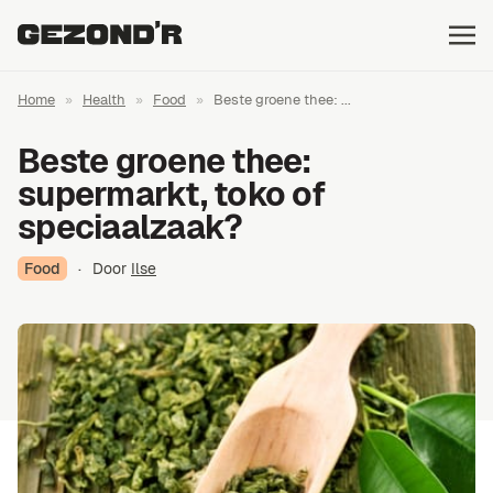
Home
»
Health
»
Food
»
Beste groene thee: ...
Beste groene thee:
supermarkt, toko of
speciaalzaak?
Food
·
Door
Ilse