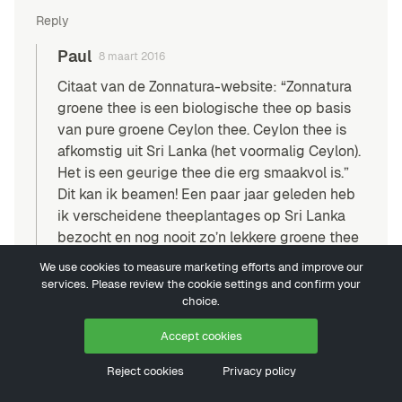
Reply
Paul
8 maart 2016
Citaat van de Zonnatura-website: “Zonnatura
groene thee is een biologische thee op basis
van pure groene Ceylon thee. Ceylon thee is
afkomstig uit Sri Lanka (het voormalig Ceylon).
Het is een geurige thee die erg smaakvol is.”
Dit kan ik beamen! Een paar jaar geleden heb
ik verscheidene theeplantages op Sri Lanka
bezocht en nog nooit zo’n lekkere groene thee
geproefd. Mijn favoriete ‘Ceylon’ groene thee
We use cookies to measure marketing efforts and improve our
was (en is) Sapphire Oolong van Handungoda
services. Please review the cookie settings and confirm your
Tea Estate. Een kilo mee naar huis gesleept,
choice.
maar inmiddels (helaas) op. :(
Accept cookies
Martin
15 november 2015
Reject cookies
Privacy policy
Leuk artikel. Ik liep gisteren in Haarlem langs The