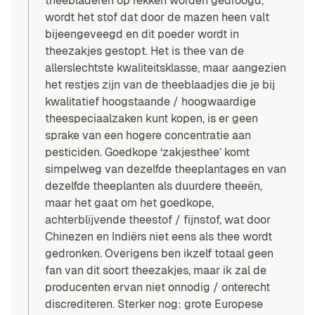
theebladeren op rekken worden gedroogd,
wordt het stof dat door de mazen heen valt
bijeengeveegd en dit poeder wordt in
theezakjes gestopt. Het is thee van de
allerslechtste kwaliteitsklasse, maar aangezien
het restjes zijn van de theeblaadjes die je bij
kwalitatief hoogstaande / hoogwaardige
theespeciaalzaken kunt kopen, is er geen
sprake van een hogere concentratie aan
pesticiden. Goedkope ‘zakjesthee’ komt
simpelweg van dezelfde theeplantages en van
dezelfde theeplanten als duurdere theeën,
maar het gaat om het goedkope,
achterblijvende theestof / fijnstof, wat door
Chinezen en Indiërs niet eens als thee wordt
gedronken. Overigens ben ikzelf totaal geen
fan van dit soort theezakjes, maar ik zal de
producenten ervan niet onnodig / onterecht
discrediteren. Sterker nog: grote Europese