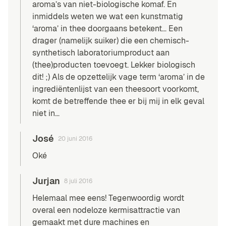
aroma’s van niet-biologische komaf. En
inmiddels weten we wat een kunstmatig
‘aroma’ in thee doorgaans betekent… Een
drager (namelijk suiker) die een chemisch-
synthetisch laboratoriumproduct aan
(thee)producten toevoegt. Lekker biologisch
dit! ;) Als de opzettelijk vage term ‘aroma’ in de
ingrediëntenlijst van een theesoort voorkomt,
komt de betreffende thee er bij mij in elk geval
niet in…
José
20 juni 2016
Oké
Jurjan
8 juli 2016
Helemaal mee eens! Tegenwoordig wordt
overal een nodeloze kermisattractie van
gemaakt met dure machines en