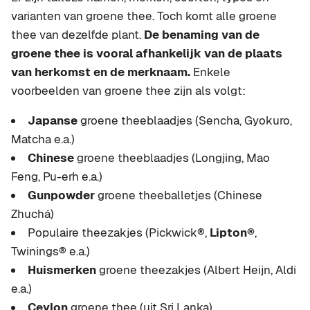
varianten van groene thee. Toch komt alle groene
thee van dezelfde plant.
De benaming van de
groene thee is vooral afhankelijk van de plaats
van herkomst en de merknaam.
Enkele
voorbeelden van groene thee zijn als volgt:
Japanse
groene theeblaadjes (Sencha, Gyokuro,
Matcha e.a.)
Chinese
groene theeblaadjes (Longjing, Mao
Feng, Pu-erh e.a.)
Gunpowder
groene theeballetjes (Chinese
Zhuchá)
Populaire theezakjes (Pickwick®,
Lipton®
,
Twinings® e.a.)
Huismerken
groene theezakjes (Albert Heijn, Aldi
e.a.)
Ceylon
groene thee (uit Sri Lanka)