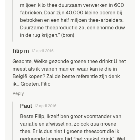
miljoen kilo thee duurzaam verwerken in 600
fabrieken. Daar zijn 40.000 kleine boeren bij
betrokken en een half miljoen thee-arbeiders.
Duurzame theeproductie zal een enorme duw
in de rug krijgen.” (
bron
)
filip m
12 april 2016
Geachte, Welke gezonde groene thee drinkt U het
meest als ik vragen mag en waar kan je die in
België kopen? Zal de beste referentie zijn denk
ik… Groeten, Filip
Reply
Paul
12 april 2016
Beste Filip, Ikzelf ben groot voorstander van
variatie en afwisseling, zo ook qua groene
thee. Er is dus niet 1 groene theesoort die ik
gedurende langere tijd “het vaakst drink”. Wel