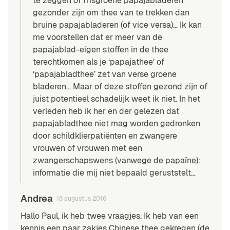
te zeggen of frisgroene papajabladeren
gezonder zijn om thee van te trekken dan
bruine papajabladeren (of vice versa)… Ik kan
me voorstellen dat er meer van de
papajablad-eigen stoffen in de thee
terechtkomen als je ‘papajathee’ of
‘papajabladthee’ zet van verse groene
bladeren… Maar of deze stoffen gezond zijn of
juist potentieel schadelijk weet ik niet. In het
verleden heb ik her en der gelezen dat
papajabladthee niet mag worden gedronken
door schildklierpatiënten en zwangere
vrouwen of vrouwen met een
zwangerschapswens (vanwege de papaïne):
informatie die mij niet bepaald geruststelt…
Andrea
18 augustus 2016
Hallo Paul, ik heb twee vraagjes. Ik heb van een
kennis een paar zakjes Chinese thee gekregen (de