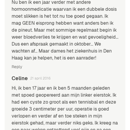
Nu ben ik een jaar verder met andere
hormoonmedicatie waarvan ik een dubbele dosis
moet slikken is het tot nu toe goed gegaan. Ik
mag GEEN eisprong hebben want anders ben ik
de pineut. Maar met sommige regelmaat begin ik
weer bloedverlies te krijgen en wat gevoeligheid…
Dus een afspraak gemaakt in oktober… We
wachten af… Maar dames het ziekenhuis in Den
Haag kan je helpen, het is een aanrader!
Reply
Celine
21 april 2016
Hi, ik ben 17 jaar en ik ben 5 maanden geleden
met spoed geopereerd aan mijn linker eierstok. Ik
had een cyste zo groot als een tennisbal en deze
groeide 3 centimeter per uur, operatie is goed
verlopen en verder af en toe steken in mijn
eierstok gehad, maar verder niks geks. Ik kreeg na
een paar weken ontzettend veel pijn en na een