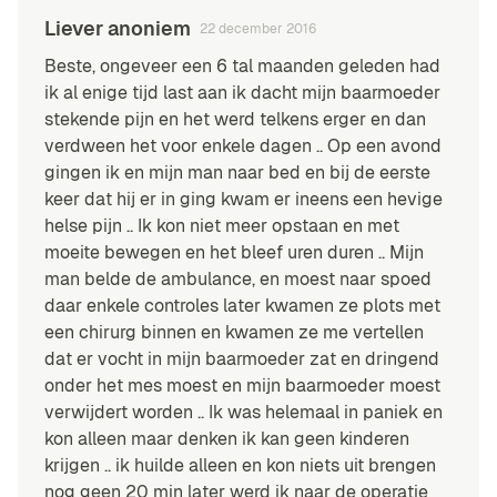
Liever anoniem
22 december 2016
Beste, ongeveer een 6 tal maanden geleden had
ik al enige tijd last aan ik dacht mijn baarmoeder
stekende pijn en het werd telkens erger en dan
verdween het voor enkele dagen .. Op een avond
gingen ik en mijn man naar bed en bij de eerste
keer dat hij er in ging kwam er ineens een hevige
helse pijn .. Ik kon niet meer opstaan en met
moeite bewegen en het bleef uren duren .. Mijn
man belde de ambulance, en moest naar spoed
daar enkele controles later kwamen ze plots met
een chirurg binnen en kwamen ze me vertellen
dat er vocht in mijn baarmoeder zat en dringend
onder het mes moest en mijn baarmoeder moest
verwijdert worden .. Ik was helemaal in paniek en
kon alleen maar denken ik kan geen kinderen
krijgen .. ik huilde alleen en kon niets uit brengen
nog geen 20 min later werd ik naar de operatie