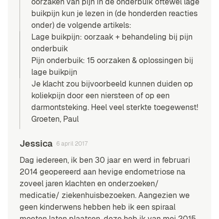
oorzaken van pijn in de onderbuik oftewel lage
buikpijn kun je lezen in (de honderden reacties
onder) de volgende artikels:
Lage buikpijn: oorzaak + behandeling bij pijn
onderbuik
Pijn onderbuik: 15 oorzaken & oplossingen bij
lage buikpijn
Je klacht zou bijvoorbeeld kunnen duiden op
koliekpijn door een niersteen of op een
darmontsteking. Heel veel sterkte toegewenst!
Groeten, Paul
Jessica
6 april 2017
Dag iedereen, ik ben 30 jaar en werd in februari
2014 geopereerd aan hevige endometriose na
zoveel jaren klachten en onderzoeken/
medicatie/ ziekenhuisbezoeken. Aangezien we
geen kinderwens hebben heb ik een spiraal
moeten laten plaatsen, deze heb ik van mei 2015