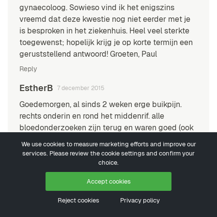
gynaecoloog. Sowieso vind ik het enigszins
vreemd dat deze kwestie nog niet eerder met je
is besproken in het ziekenhuis. Heel veel sterkte
toegewenst; hopelijk krijg je op korte termijn een
geruststellend antwoord! Groeten, Paul
Reply
EstherB
7 december 2015
Goedemorgen, al sinds 2 weken erge buikpijn.
rechts onderin en rond het middenrif. alle
bloedonderzoeken zijn terug en waren goed (ook
sikkelcel gezien mijn kleurtje). Tegen de pijn heb
We use cookies to measure marketing efforts and improve our
ik morfine maar nog voel ik de pijn er doorheen.
services. Please review the cookie settings and confirm your
Gynaecoloog zag geen bijzonderheden. het
choice.
begon 2 weken terug acuut. met ambulance naar
Accept cookies
het ziekenhuis gebracht. door de morfine heen
werd ik nog gek van de pijn. ik slik nu 4x kort
Reject cookies
Privacy policy
werkende morfine en 2x per dag langwerkende