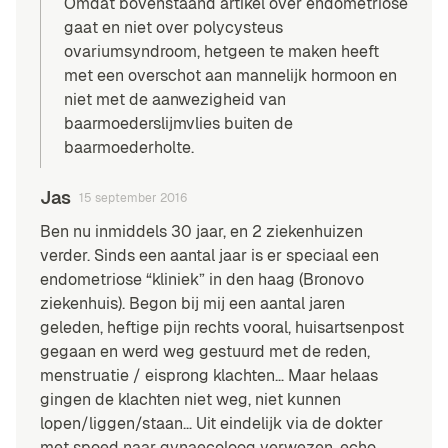
Omdat bovenstaand artikel over endometriose
gaat en niet over polycysteus
ovariumsyndroom, hetgeen te maken heeft
met een overschot aan mannelijk hormoon en
niet met de aanwezigheid van
baarmoederslijmvlies buiten de
baarmoederholte.
Jas
15 september 2016
Ben nu inmiddels 30 jaar, en 2 ziekenhuizen
verder. Sinds een aantal jaar is er speciaal een
endometriose “kliniek” in den haag (Bronovo
ziekenhuis). Begon bij mij een aantal jaren
geleden, heftige pijn rechts vooral, huisartsenpost
gegaan en werd weg gestuurd met de reden,
menstruatie / eisprong klachten… Maar helaas
gingen de klachten niet weg, niet kunnen
lopen/liggen/staan… Uit eindelijk via de dokter
met spoed naar gynaecoloog verwezen, echo