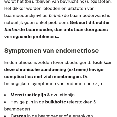
wordt het (bij uitblijven van bevruchting) uitgestoten.
Het dikker worden, bloeden en uitstoten van
baarmoederslijmvlies
binnen
de baarmoederwand is
natuurlijk geen enkel probleem.
Gebeurt dit echter
buiten
de baarmoeder, dan ontstaan doorgaans
verregaande problemen…
Symptomen van endometriose
Endometriose is zelden levensbedreigend.
Toch kan
deze chronische aandoening (extreem) hevige
complicaties met zich meebrengen.
De
belangrijkste symptomen van endometriose zijn:
Menstruatiepijn
& ovulatiepijn
Hevige pijn in de
buikholte
(eierstokken &
baarmoeder)
Cysten
in de baarmoeder of eierstokken