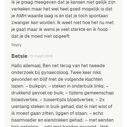
ik je graag meegeven dat je kansen niet gelijk zijn
verkeken maar het wel heel goed mogelijk is dat
je AMH waarde laag is en dat je toch spontaan
zwanger kan worden. Ik weet niet hoe het nu met
je gaat maar ik wens je veel sterkte en ik hoop
dat je de moed niet opgeeft.
Reply
Betsie
15 maart 2018
Hallo allemaal, Ben net terug van het tweede
onderzoek bij gynaecoloog. Twee keer niks
gevonden en blijf met de volgende klachten
lopen: – buikpijn; – steken in onderbuik links; –
drukkend gevoel op buik; – tijdens gemeenschap
bloedverlies; – tussentijds bloedverlies; – 2x
urenlang steken in buik gehad, dat ik niet wist of
ik moest gaan zitten, liggen of staan; – echo
baarmoeder en eierstokken gehad; – met eenden
bek gekeken; – arts met handen gevoeld… Heb