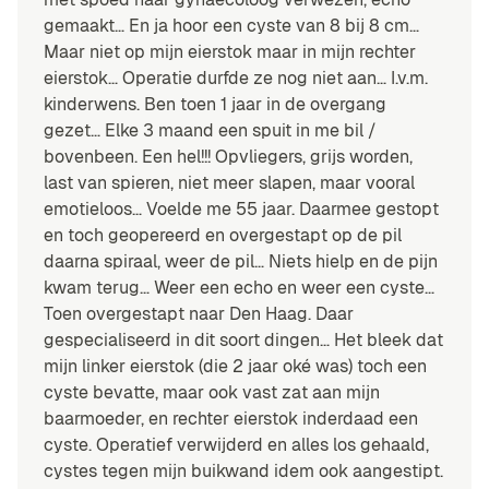
gemaakt… En ja hoor een cyste van 8 bij 8 cm…
Maar niet op mijn eierstok maar in mijn rechter
eierstok… Operatie durfde ze nog niet aan… I.v.m.
kinderwens. Ben toen 1 jaar in de overgang
gezet… Elke 3 maand een spuit in me bil /
bovenbeen. Een hel!!! Opvliegers, grijs worden,
last van spieren, niet meer slapen, maar vooral
emotieloos… Voelde me 55 jaar. Daarmee gestopt
en toch geopereerd en overgestapt op de pil
daarna spiraal, weer de pil… Niets hielp en de pijn
kwam terug… Weer een echo en weer een cyste…
Toen overgestapt naar Den Haag. Daar
gespecialiseerd in dit soort dingen… Het bleek dat
mijn linker eierstok (die 2 jaar oké was) toch een
cyste bevatte, maar ook vast zat aan mijn
baarmoeder, en rechter eierstok inderdaad een
cyste. Operatief verwijderd en alles los gehaald,
cystes tegen mijn buikwand idem ook aangestipt.