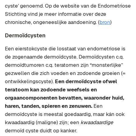
cyste’ genoemd. Op de website van de Endometriose
Stichting vind je meer informatie over deze
chronische, ongeneeslijke aandoening. (
bron
)
Dermoïdcysten
Een eierstokcyste die losstaat van endometriose is
de zogenaamde dermoïdcyste. Dermoïdcysten c.q.
dermoïdtumoren c.q. teratomen zijn “monsterlijke”
gezwellen die zich voeden en zodoende groeien (=
ontwikkelingscyste).
Een dermoïdcyste ofwel
teratoom kan zodoende weefsels en
orgaancomponenten bevatten, waaronder huid,
haren, tanden, spieren en zenuwen.
Een
dermoïdcyste is meestal goedaardig, maar kán ook
kwaadaardig (maligne) zijn; een
kwaadaardige
dermoïd cyste duidt op kanker.