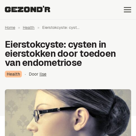
Home
»
Health
»
Eierstokcyste: cyst...
Eierstokcyste: cysten in
eierstokken door toedoen
van endometriose
Health
·
Door
Ilse