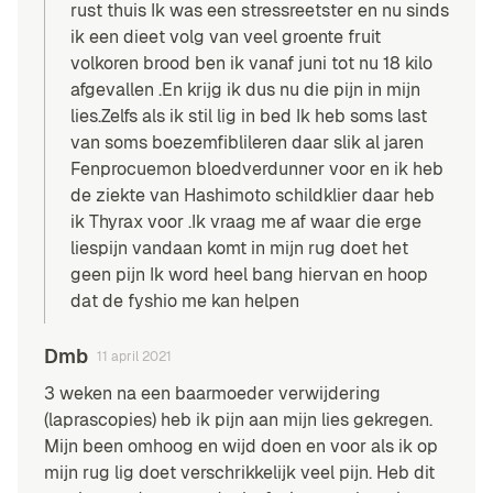
rust thuis Ik was een stressreetster en nu sinds
ik een dieet volg van veel groente fruit
volkoren brood ben ik vanaf juni tot nu 18 kilo
afgevallen .En krijg ik dus nu die pijn in mijn
lies.Zelfs als ik stil lig in bed Ik heb soms last
van soms boezemfiblileren daar slik al jaren
Fenprocuemon bloedverdunner voor en ik heb
de ziekte van Hashimoto schildklier daar heb
ik Thyrax voor .Ik vraag me af waar die erge
liespijn vandaan komt in mijn rug doet het
geen pijn Ik word heel bang hiervan en hoop
dat de fyshio me kan helpen
Dmb
11 april 2021
3 weken na een baarmoeder verwijdering
(laprascopies) heb ik pijn aan mijn lies gekregen.
Mijn been omhoog en wijd doen en voor als ik op
mijn rug lig doet verschrikkelijk veel pijn. Heb dit