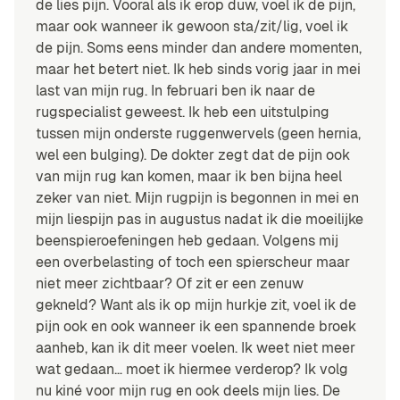
de lies pijn. Vooral als ik erop duw, voel ik de pijn,
maar ook wanneer ik gewoon sta/zit/lig, voel ik
de pijn. Soms eens minder dan andere momenten,
maar het betert niet. Ik heb sinds vorig jaar in mei
last van mijn rug. In februari ben ik naar de
rugspecialist geweest. Ik heb een uitstulping
tussen mijn onderste ruggenwervels (geen hernia,
wel een bulging). De dokter zegt dat de pijn ook
van mijn rug kan komen, maar ik ben bijna heel
zeker van niet. Mijn rugpijn is begonnen in mei en
mijn liespijn pas in augustus nadat ik die moeilijke
beenspieroefeningen heb gedaan. Volgens mij
een overbelasting of toch een spierscheur maar
niet meer zichtbaar? Of zit er een zenuw
gekneld? Want als ik op mijn hurkje zit, voel ik de
pijn ook en ook wanneer ik een spannende broek
aanheb, kan ik dit meer voelen. Ik weet niet meer
wat gedaan… moet ik hiermee verderop? Ik volg
nu kiné voor mijn rug en ook deels mijn lies. De