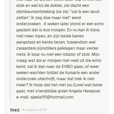
stok en wel bij de dokter, zei dacht een
slijmbeursontsteking (ze zei, “zal ik een spuit
zetten” ïk zeg doe maar niet” eerst
onderzoeken . 4 weken later stond er een echo
geplant dat is dus morgen. En nu kan ik bijna
niet meer lopen, en zijn beide benen
aangetast en beide liezen, tussendoor wel
zwaardere pijnstillers gekregen maar verder
niets. Ik loop nu met een rollator of stok. Mijn
vraag wat als er morgen niet veel uit die echo
komt, zal ik dan naar de EHBO gaan, of weer
weken wachten totdat de huisarts een ander
onderzoek uitschrijft, maar dat trek ik niet
meer? Ik hoop dat het met jou (Lore) wat beter
gaat, met vriendelijke groet Angela Hexspoor
e-mail:
sjeela1111@hotmail.com
Inez
15 augustus 2019