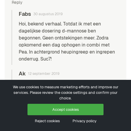
Reply
Fabs
30 augustus 2019
Hoi, bekend verhaal. Totdat ik met een
dagelijkse dosering d-mannose ben
begonnen. Geen ontstekingen meer. Zodra
opkomend een dag ophogen in combi met
Pea. In achtergrond heupingreep en ingrepen
onderrug. Suc7!
Ak
12 september 2019
Ik heb ook meer dan 15 jaar blaasontsteking
We use cookies to measure marketing efforts and improve our
non stop gehad. Niks hielp meer. Uiteindelijk
services. Please review the cookie settings and confirm your
heeft uroloog besloten te starten met
choice.
blaasspoelingen. Tot m’n zwangerschap
Accept cookies
wekelijks gedaan. Moeten stoppen door
zwangerschap en daarna nooit geen
Reject cookies
Privacy policy
blaasontsteking meer gehad.