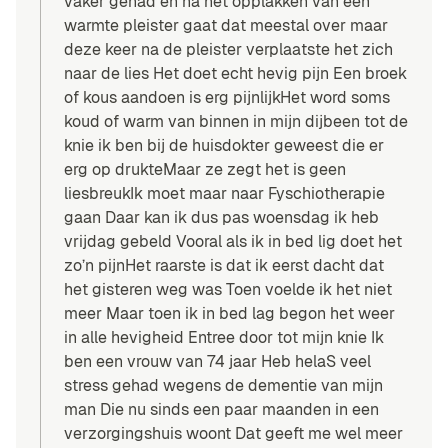
vaker gehad en na het opplakken van een
warmte pleister gaat dat meestal over maar
deze keer na de pleister verplaatste het zich
naar de lies Het doet echt hevig pijn Een broek
of kous aandoen is erg pijnlijkHet word soms
koud of warm van binnen in mijn dijbeen tot de
knie ik ben bij de huisdokter geweest die er
erg op drukteMaar ze zegt het is geen
liesbreukIk moet maar naar Fyschiotherapie
gaan Daar kan ik dus pas woensdag ik heb
vrijdag gebeld Vooral als ik in bed lig doet het
zo’n pijnHet raarste is dat ik eerst dacht dat
het gisteren weg was Toen voelde ik het niet
meer Maar toen ik in bed lag begon het weer
in alle hevigheid Entree door tot mijn knie Ik
ben een vrouw van 74 jaar Heb helaS veel
stress gehad wegens de dementie van mijn
man Die nu sinds een paar maanden in een
verzorgingshuis woont Dat geeft me wel meer