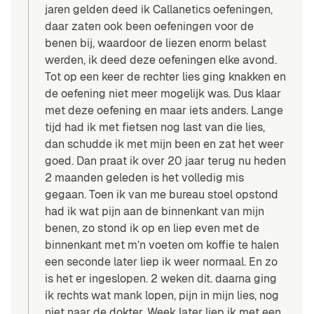
jaren gelden deed ik Callanetics oefeningen,
daar zaten ook been oefeningen voor de
benen bij, waardoor de liezen enorm belast
werden, ik deed deze oefeningen elke avond.
Tot op een keer de rechter lies ging knakken en
de oefening niet meer mogelijk was. Dus klaar
met deze oefening en maar iets anders. Lange
tijd had ik met fietsen nog last van die lies,
dan schudde ik met mijn been en zat het weer
goed. Dan praat ik over 20 jaar terug nu heden
2 maanden geleden is het volledig mis
gegaan. Toen ik van me bureau stoel opstond
had ik wat pijn aan de binnenkant van mijn
benen, zo stond ik op en liep even met de
binnenkant met m’n voeten om koffie te halen
een seconde later liep ik weer normaal. En zo
is het er ingeslopen. 2 weken dit. daarna ging
ik rechts wat mank lopen, pijn in mijn lies, nog
niet naar de dokter. Week later liep ik met een