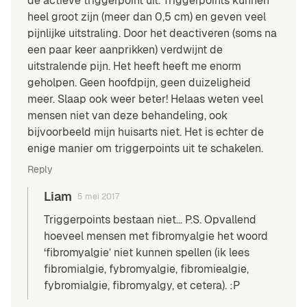
de actieve triggerpoint uit. Triggerpoints kunnen
heel groot zijn (meer dan 0,5 cm) en geven veel
pijnlijke uitstraling. Door het deactiveren (soms na
een paar keer aanprikken) verdwijnt de
uitstralende pijn. Het heeft heeft me enorm
geholpen. Geen hoofdpijn, geen duizeligheid
meer. Slaap ook weer beter! Helaas weten veel
mensen niet van deze behandeling, ook
bijvoorbeeld mijn huisarts niet. Het is echter de
enige manier om triggerpoints uit te schakelen.
Reply
Liam
5 mei 2017
Triggerpoints bestaan niet… P.S. Opvallend
hoeveel mensen met fibromyalgie het woord
‘fibromyalgie’ niet kunnen spellen (ik lees
fibromialgie, fybromyalgie, fibromiealgie,
fybromialgie, fibromyalgy, et cetera). :P