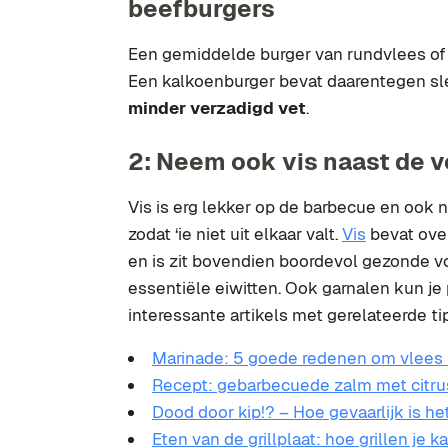
beefburgers
Een gemiddelde burger van rundvlees of v
Een kalkoenburger bevat daarentegen sl
minder verzadigd vet
.
2: Neem ook vis naast de 
Vis is erg lekker op de barbecue en ook no
zodat ‘ie niet uit elkaar valt.
Vis
bevat ove
en is zit bovendien boordevol gezonde 
essentiële eiwitten. Ook garnalen kun je
interessante artikels met gerelateerde ti
Marinade: 5 goede redenen om vlees 
Recept: gebarbecuede zalm met citr
Dood door kip!? – Hoe gevaarlijk is h
Eten van de grillplaat: hoe grillen je k