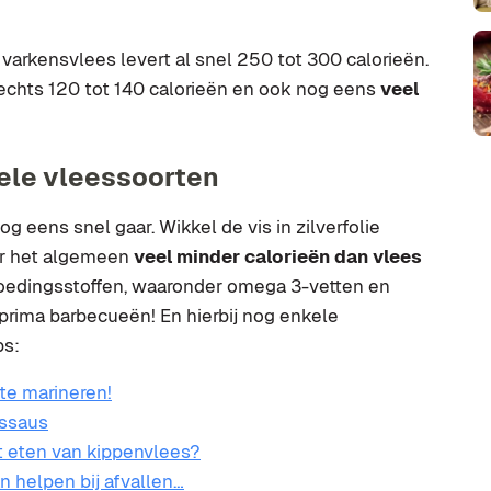
arkensvlees levert al snel 250 tot 300 calorieën.
echts 120 tot 140 calorieën en ook nog eens
veel
vele vleessoorten
g eens snel gaar. Wikkel de vis in zilverfolie
r het algemeen
veel minder calorieën dan vlees
voedingsstoffen, waaronder omega 3-vetten en
 prima barbecueën! En hierbij nog enkele
ps:
te marineren!
ussaus
et eten van kippenvlees?
an helpen bij afvallen…