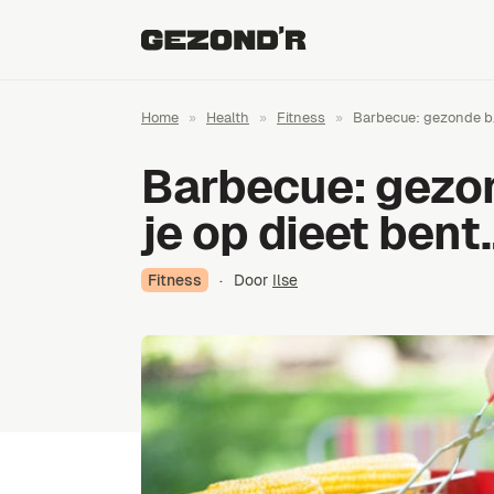
Home
»
Health
»
Fitness
»
Barbecue: gezonde b.
Barbecue: gezon
je op dieet bent
Fitness
·
Door
Ilse