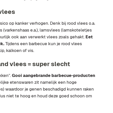
 vlees
isico op kanker verhogen. Denk bij rood vlees o.a.
es (varkenshaas e.a.), lamsvlees (lamskoteletjes
tuurlijk ook aan verwerkt vlees zoals gehakt.
Eet
ek.
Tijdens een barbecue kun je rood vlees
p, kalkoen of vis.
and vlees = super slecht
akken”.
Gooi aangebrande barbecue-producten
lijke etenswaren zit namelijk een hoge
es) waardoor je genen beschadigd kunnen raken
us niet te hoog en houd deze goed schoon om