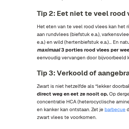
Tip 2: Eet niet te veel rood
Het eten van te veel rood vlees kan het r
aan rundvlees (biefstuk e.a.), varkensvle
e.a.) en wild (hertenbiefstuk e.a.)… En na
maximaal
3 porties rood vlees per we
eenvoudig vervangen door bijvoorbeeld ki
Tip 3: Verkoold of aangebr
Zwart is niet hetzelfde als “lekker doorb
direct weg en eet ze nooit op.
Op derge
concentratie HCA (heterocyclische amin
en kanker kan ontstaan. Zet je
barbecue
d
zwart vlees te voorkomen.