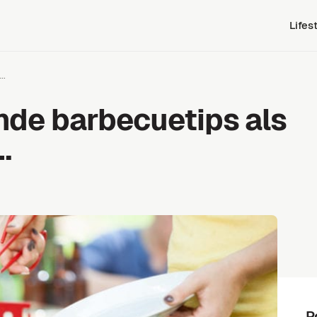
Lifes
..
de barbecuetips als
…
P