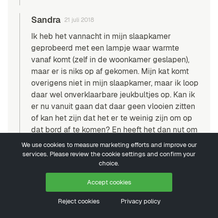
Sandra
21 juli 2018
Ik heb het vannacht in mijn slaapkamer
geprobeerd met een lampje waar warmte
vanaf komt (zelf in de woonkamer geslapen),
maar er is niks op af gekomen. Mijn kat komt
overigens niet in mijn slaapkamer, maar ik loop
daar wel onverklaarbare jeukbultjes op. Kan ik
er nu vanuit gaan dat daar geen vlooien zitten
of kan het zijn dat het er te weinig zijn om op
dat bord af te komen? En heeft het dan nut om
het daar nog een nacht te proberen? In mijn
We use cookies to measure marketing efforts and improve our
woonkamer is het namelijk lastiger proberen,
services. Please review the cookie settings and confirm your
choice.
omdat ik mijn kat niet de hele nacht uit de
woonkamer kan houden. Dan moet ik hem
Accept cookies
namelijk op de gang zetten en dat vind ik een
beetje zielig. :P
Reject cookies
Privacy policy