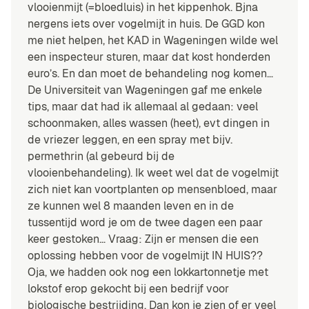
vlooienmijt (=bloedluis) in het kippenhok. Bjna
nergens iets over vogelmijt in huis. De GGD kon
me niet helpen, het KAD in Wageningen wilde wel
een inspecteur sturen, maar dat kost honderden
euro’s. En dan moet de behandeling nog komen…
De Universiteit van Wageningen gaf me enkele
tips, maar dat had ik allemaal al gedaan: veel
schoonmaken, alles wassen (heet), evt dingen in
de vriezer leggen, en een spray met bijv.
permethrin (al gebeurd bij de
vlooienbehandeling). Ik weet wel dat de vogelmijt
zich niet kan voortplanten op mensenbloed, maar
ze kunnen wel 8 maanden leven en in de
tussentijd word je om de twee dagen een paar
keer gestoken… Vraag: Zijn er mensen die een
oplossing hebben voor de vogelmijt IN HUIS??
Oja, we hadden ook nog een lokkartonnetje met
lokstof erop gekocht bij een bedrijf voor
biologische bestrijding. Dan kon je zien of er veel