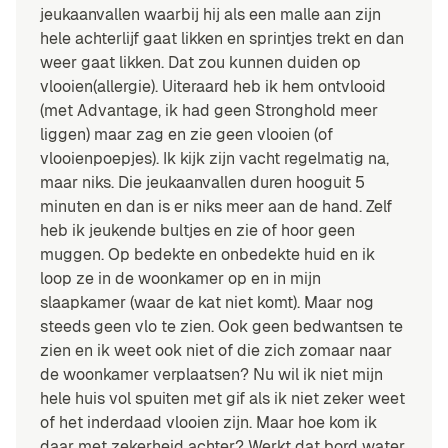
jeukaanvallen waarbij hij als een malle aan zijn
hele achterlijf gaat likken en sprintjes trekt en dan
weer gaat likken. Dat zou kunnen duiden op
vlooien(allergie). Uiteraard heb ik hem ontvlooid
(met Advantage, ik had geen Stronghold meer
liggen) maar zag en zie geen vlooien (of
vlooienpoepjes). Ik kijk zijn vacht regelmatig na,
maar niks. Die jeukaanvallen duren hooguit 5
minuten en dan is er niks meer aan de hand. Zelf
heb ik jeukende bultjes en zie of hoor geen
muggen. Op bedekte en onbedekte huid en ik
loop ze in de woonkamer op en in mijn
slaapkamer (waar de kat niet komt). Maar nog
steeds geen vlo te zien. Ook geen bedwantsen te
zien en ik weet ook niet of die zich zomaar naar
de woonkamer verplaatsen? Nu wil ik niet mijn
hele huis vol spuiten met gif als ik niet zeker weet
of het inderdaad vlooien zijn. Maar hoe kom ik
daar met zekerheid achter? Werkt dat bord water