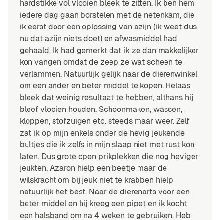
hardstikke vol vlooien bleek te zitten. Ik ben hem
iedere dag gaan borstelen met de netenkam, die
ik eerst door een oplossing van azijn (ik weet dus
nu dat azijn niets doet) en afwasmiddel had
gehaald. Ik had gemerkt dat ik ze dan makkelijker
kon vangen omdat de zeep ze wat scheen te
verlammen. Natuurlijk gelijk naar de dierenwinkel
om een ander en beter middel te kopen. Helaas
bleek dat weinig resultaat te hebben, althans hij
bleef vlooien houden. Schoonmaken, wassen,
kloppen, stofzuigen etc. steeds maar weer. Zelf
zat ik op mijn enkels onder de hevig jeukende
bultjes die ik zelfs in mijn slaap niet met rust kon
laten. Dus grote open prikplekken die nog heviger
jeukten. Azaron hielp een beetje maar de
wilskracht om bij jeuk niet te krabben hielp
natuurlijk het best. Naar de dierenarts voor een
beter middel en hij kreeg een pipet en ik kocht
een halsband om na 4 weken te gebruiken. Heb