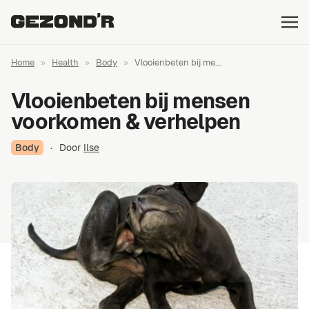
Home
»
Health
»
Body
»
Vlooienbeten bij me...
Vlooienbeten bij mensen
voorkomen & verhelpen
Body
·
Door
Ilse