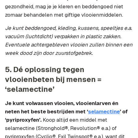
gezondheid, mag je je kleren en beddengoed niet
zomaar behandelen met giftige vlooienmiddelen.
Je kunt beddengoed, kleding, kussens, speeltjes e.a.
vacuüm (luchtdicht) verpakken in plastic zakken.
Eventuele achtergebleven vlooien zullen binnen een
week dood zijn door zuurstofgebrek.
5. Dé oplossing tegen
vlooienbeten bij mensen =
‘selamectine’
Je kunt volwassen vlooien, vlooienlarven én
neten het beste bestrijden met ‘
selamectine
’ of
‘pyriproxyfen’.
Koop altijd een middel met
selamectine (Stronghold®, Revolution® e.a.) of
pyriproxyfen (Cyclio®, Exil Twinspot® e.a.), want dit