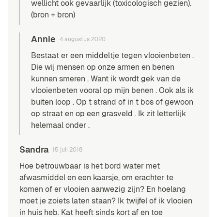
wellicht ook gevaarlijk (toxicologisch gezien).
(
bron
+
bron
)
Annie
4 augustus 2020
Bestaat er een middeltje tegen vlooienbeten .
Die wij mensen op onze armen en benen
kunnen smeren . Want ik wordt gek van de
vlooienbeten vooral op mijn benen . Ook als ik
buiten loop . Op t strand of in t bos of gewoon
op straat en op een grasveld . Ik zit letterlijk
helemaal onder .
Sandra
15 juli 2018
Hoe betrouwbaar is het bord water met
afwasmiddel en een kaarsje, om erachter te
komen of er vlooien aanwezig zijn? En hoelang
moet je zoiets laten staan? Ik twijfel of ik vlooien
in huis heb. Kat heeft sinds kort af en toe