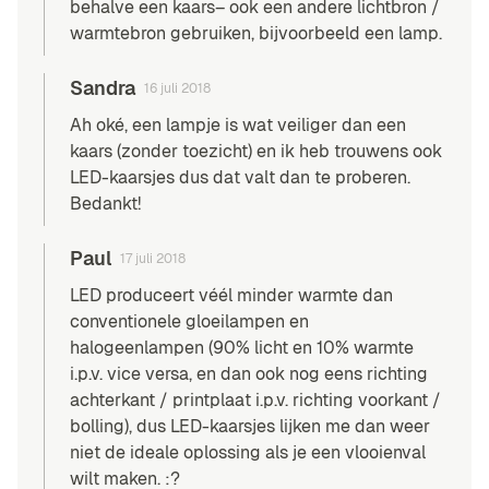
behalve een kaars– ook een andere lichtbron /
warmtebron gebruiken, bijvoorbeeld een lamp.
Sandra
16 juli 2018
Ah oké, een lampje is wat veiliger dan een
kaars (zonder toezicht) en ik heb trouwens ook
LED-kaarsjes dus dat valt dan te proberen.
Bedankt!
Paul
17 juli 2018
LED produceert véél minder warmte dan
conventionele gloeilampen en
halogeenlampen (90% licht en 10% warmte
i.p.v. vice versa, en dan ook nog eens richting
achterkant / printplaat i.p.v. richting voorkant /
bolling), dus LED-kaarsjes lijken me dan weer
niet de ideale oplossing als je een vlooienval
wilt maken. :?