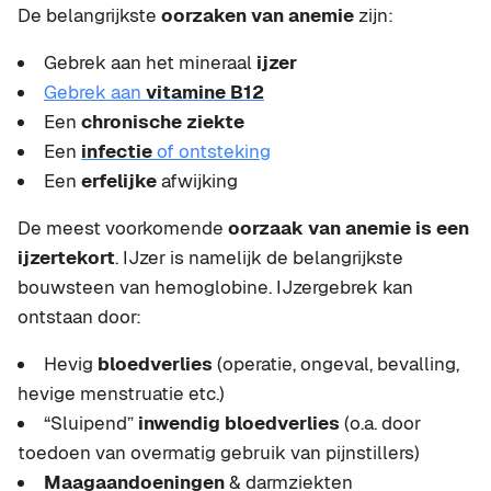
De belangrijkste
oorzaken van anemie
zijn:
Gebrek aan het mineraal
ijzer
Gebrek aan
vitamine B12
Een
chronische ziekte
Een
infectie
of ontsteking
Een
erfelijke
afwijking
De meest voorkomende
oorzaak van anemie is een
ijzertekort
. IJzer is namelijk de belangrijkste
bouwsteen van hemoglobine. IJzergebrek kan
ontstaan door:
Hevig
bloedverlies
(operatie, ongeval, bevalling,
hevige menstruatie etc.)
“Sluipend”
inwendig bloedverlies
(o.a. door
toedoen van overmatig gebruik van pijnstillers)
Maagaandoeningen
& darmziekten