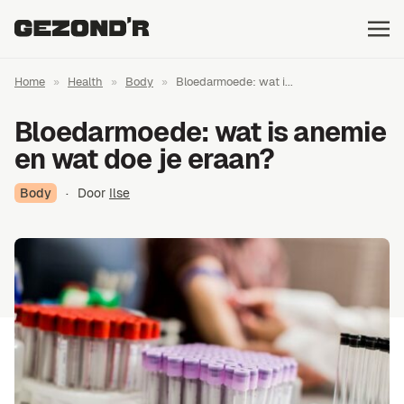
Home
»
Health
»
Body
»
Bloedarmoede: wat i...
Bloedarmoede: wat is anemie
en wat doe je eraan?
Body
·
Door
Ilse