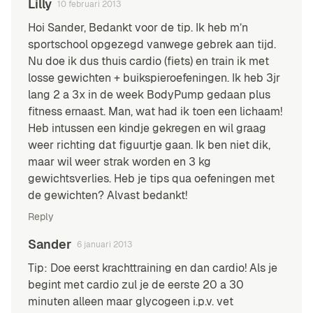
Lilly
10 februari 2013
Hoi Sander, Bedankt voor de tip. Ik heb m’n
sportschool opgezegd vanwege gebrek aan tijd.
Nu doe ik dus thuis cardio (fiets) en train ik met
losse gewichten + buikspieroefeningen. Ik heb 3jr
lang 2 a 3x in de week BodyPump gedaan plus
fitness ernaast. Man, wat had ik toen een lichaam!
Heb intussen een kindje gekregen en wil graag
weer richting dat figuurtje gaan. Ik ben niet dik,
maar wil weer strak worden en 3 kg
gewichtsverlies. Heb je tips qua oefeningen met
de gewichten? Alvast bedankt!
Reply
Sander
6 januari 2013
Tip: Doe eerst krachttraining en dan cardio! Als je
begint met cardio zul je de eerste 20 a 30
minuten alleen maar glycogeen i.p.v. vet