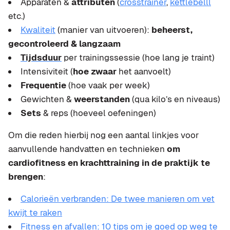
Apparaten &
attributen
(
crosstrainer
,
kettlebelll
etc.)
Kwaliteit
(manier van uitvoeren):
beheerst,
gecontroleerd & langzaam
Tijdsduur
per trainingssessie (hoe lang je traint)
Intensiviteit (
hoe zwaar
het aanvoelt)
Frequentie
(hoe vaak per week)
Gewichten &
weerstanden
(qua kilo’s en niveaus)
Sets
& reps (hoeveel oefeningen)
Om die reden hierbij nog een aantal linkjes voor
aanvullende handvatten en technieken
om
cardiofitness en krachttraining in de praktijk te
brengen
:
Calorieën verbranden: De twee manieren om vet
kwijt te raken
Fitness en afvallen: 10 tips om je goed op weg te