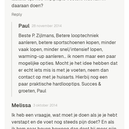
daaraan doen?
Reply
Paul
28 november 2014
Beste P. Zijlmans, Betere
looptechniek
aanleren, betere
sportschoenen
kopen, minder
vaak lopen, minder snel/intensief lopen,
warming-up
aanleren… ik noem maar een paar
mogelijke opties. Mocht je het idee hebben dat
er echt iets mis is met je voeten, neem dan
contact op met je huisarts. Hierbij nog een
paar praktische
hardlooptips
. Succes &
groeten, Paul
Melissa
3 oktober 2014
Ik heb een vraagje, wat moet je doen als je je hebt
verstapt en de voet nog steeds pijn doet? En als
ik hem naar boven beweeg dan doet hij meer pijn.