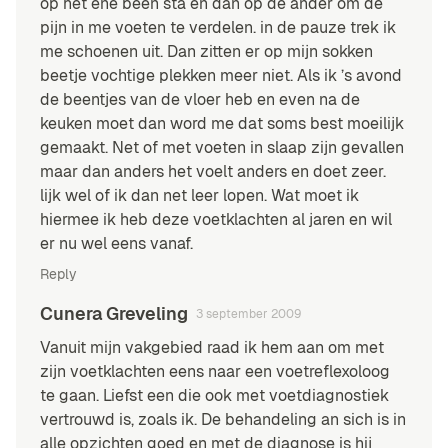
op het ene been sta en dan op de ander om de
pijn in me voeten te verdelen. in de pauze trek ik
me schoenen uit. Dan zitten er op mijn sokken
beetje vochtige plekken meer niet. Als ik ’s avond
de beentjes van de vloer heb en even na de
keuken moet dan word me dat soms best moeilijk
gemaakt. Net of met voeten in slaap zijn gevallen
maar dan anders het voelt anders en doet zeer.
lijk wel of ik dan net leer lopen. Wat moet ik
hiermee ik heb deze voetklachten al jaren en wil
er nu wel eens vanaf.
Reply
Cunera Greveling
3 september 2009
Vanuit mijn vakgebied raad ik hem aan om met
zijn voetklachten eens naar een voetreflexoloog
te gaan. Liefst een die ook met voetdiagnostiek
vertrouwd is, zoals ik. De behandeling an sich is in
alle opzichten goed en met de diagnose is hij