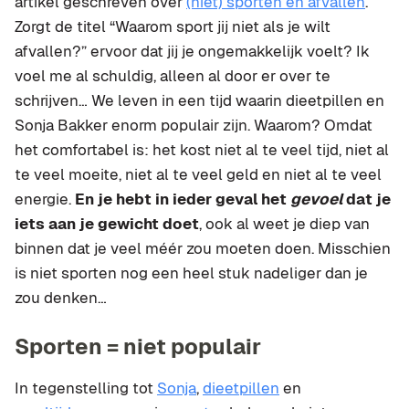
artikel geschreven over
(niet) sporten en afvallen
.
Zorgt de titel “Waarom sport jij niet als je wilt
afvallen?” ervoor dat jij je ongemakkelijk voelt? Ik
voel me al schuldig, alleen al door er over te
schrijven… We leven in een tijd waarin dieetpillen en
Sonja Bakker enorm populair zijn. Waarom? Omdat
het comfortabel is: het kost niet al te veel tijd, niet al
te veel moeite, niet al te veel geld en niet al te veel
energie.
En je hebt in ieder geval het
gevoel
dat je
iets aan je gewicht doet
, ook al weet je diep van
binnen dat je veel méér zou moeten doen. Misschien
is niet sporten nog een heel stuk nadeliger dan je
zou denken…
Sporten = niet populair
In tegenstelling tot
Sonja
,
dieetpillen
en