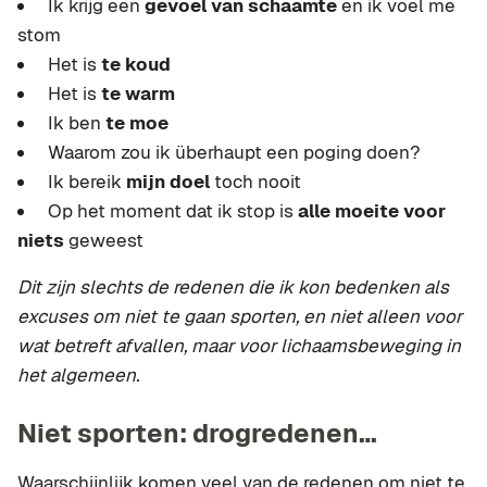
Ik krijg een
gevoel van schaamte
en ik voel me
stom
Het is
te koud
Het is
te warm
Ik ben
te moe
Waarom zou ik überhaupt een poging doen?
Ik bereik
mijn doel
toch nooit
Op het moment dat ik stop is
alle moeite voor
niets
geweest
Dit zijn slechts de redenen die ik kon bedenken als
excuses om niet te gaan sporten, en niet alleen voor
wat betreft afvallen, maar voor lichaamsbeweging in
het algemeen.
Niet sporten: drogredenen…
Waarschijnlijk komen veel van de redenen om niet te