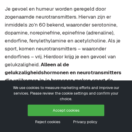
Je gevoel en humeur worden geregeld door
zogenaamde neurotransmitters. Hiervan zijn er
inmiddels zo’n 60 bekend, waaronder serotonine,
dopamine, norepinefrine, epinefrine (adrenaline),
endorfine, fenylethylamine en acetylcholine. Als je
sport, komen neurotransmitters – waaronder
endorfines – vrij. Hierdoor krijg je een gevoel van
gelukzaligheid.
Alleen al de
gelukzaligheidshormonen en neurotransmitters
die vrijkomen in je hersenen maken sport de
We use cookies to measure marketing efforts and improve our
moeite waard.
services. Please review the cookie settings and confirm your
choice.
Tip 2: Beloon jezelf
Accept cookies
Doelen stellen en grenzen verleggen kunnen erg
Reject cookies
Privacy policy
motiverend werken, vooral als je er beloningen