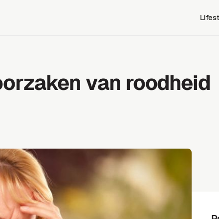
Lifes
oorzaken van roodheid
P