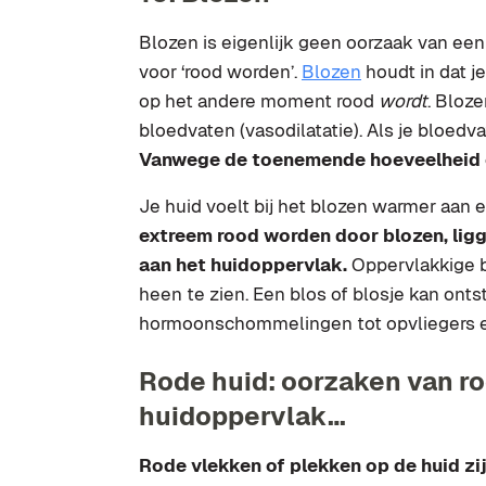
Blozen is eigenlijk geen oorzaak van een
voor ‘rood worden’.
Blozen
houdt in dat j
op het andere moment rood
wordt
. Bloze
bloedvaten (vasodilatatie). Als je bloedv
Vanwege de toenemende hoeveelheid on
Je huid voelt bij het blozen warmer aan 
extreem rood worden door blozen, lig
aan het huidoppervlak.
Oppervlakkige b
heen te zien. Een blos of blosje kan on
hormoonschommelingen tot opvliegers en
Rode huid: oorzaken van r
huidoppervlak…
Rode vlekken of plekken op de huid zi