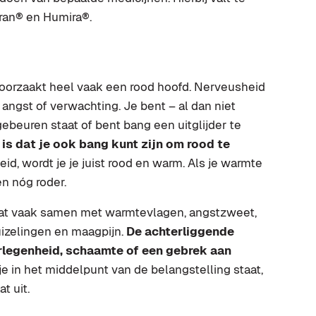
ran® en Humira®.
oorzaakt heel vaak een rood hoofd. Nerveusheid
ngst of verwachting. Je bent – al dan niet
gebeuren staat of bent bang een uitglijder te
is dat je ook bang kunt zijn om rood te
id, wordt je je juist rood en warm. Als je warmte
n nóg roder.
aat vaak samen met warmtevlagen, angstzweet,
uizelingen en maagpijn.
De achterliggende
rlegenheid, schaamte of een gebrek aan
 je in het middelpunt van de belangstelling staat,
t uit.