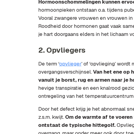
Hormoonschommelingen kunnen ervoor 
hormoonpieken ontstaan o.a. tijdens pub
Vooral zwangere vrouwen en vrouwen in d
Roodheid door hormonen gaat vaak same
je hart doorgaans elders in het lichaam 
2. Opvliegers
De term ‘
opvlieger
’ of ‘opvlieging’ word
overgangsverschijnsel.
Van het ene op 
vanuit je borst, rug en armen naar je h
hevige transpiratie en een knalrood gezic
ontregeling van het temperatuurcentrum 
Door het defect krijg je het abnormaal s
z.s.m. kwijt.
Om de warmte af te voeren
ontstaat de typische hittegolf.
Opvlieg
overgang, maar onder meer ook door toed