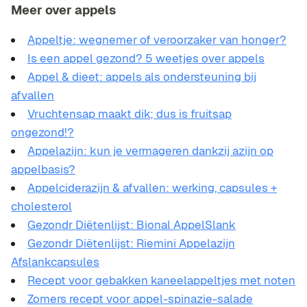
Meer over appels
Appeltje: wegnemer of veroorzaker van honger?
Is een appel gezond? 5 weetjes over appels
Appel & dieet: appels als ondersteuning bij
afvallen
Vruchtensap maakt dik; dus is fruitsap
ongezond!?
Appelazijn: kun je vermageren dankzij azijn op
appelbasis?
Appelciderazijn & afvallen: werking, capsules +
cholesterol
Gezondr Diëtenlijst: Bional AppelSlank
Gezondr Diëtenlijst: Riemini Appelazijn
Afslankcapsules
Recept voor gebakken kaneelappeltjes met noten
Zomers recept voor appel-spinazie-salade