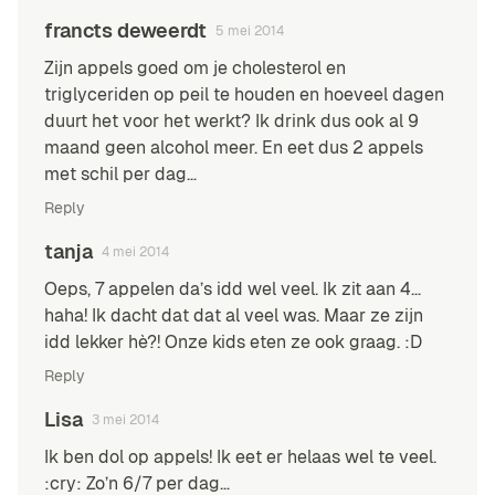
francts deweerdt
5 mei 2014
Zijn appels goed om je cholesterol en
triglyceriden op peil te houden en hoeveel dagen
duurt het voor het werkt? Ik drink dus ook al 9
maand geen alcohol meer. En eet dus 2 appels
met schil per dag…
Reply
tanja
4 mei 2014
Oeps, 7 appelen da’s idd wel veel. Ik zit aan 4…
haha! Ik dacht dat dat al veel was. Maar ze zijn
idd lekker hè?! Onze kids eten ze ook graag. :D
Reply
Lisa
3 mei 2014
Ik ben dol op appels! Ik eet er helaas wel te veel.
:cry: Zo’n 6/7 per dag…