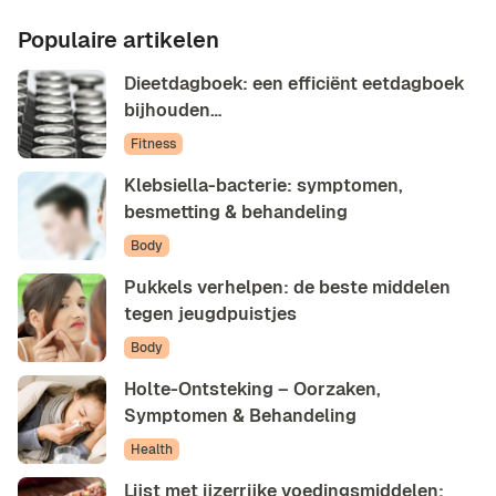
Populaire artikelen
Dieetdagboek: een efficiënt eetdagboek
bijhouden…
Fitness
Klebsiella-bacterie: symptomen,
besmetting & behandeling
Body
Pukkels verhelpen: de beste middelen
tegen jeugdpuistjes
Body
Holte-Ontsteking – Oorzaken,
Symptomen & Behandeling
Health
Lijst met ijzerrijke voedingsmiddelen: